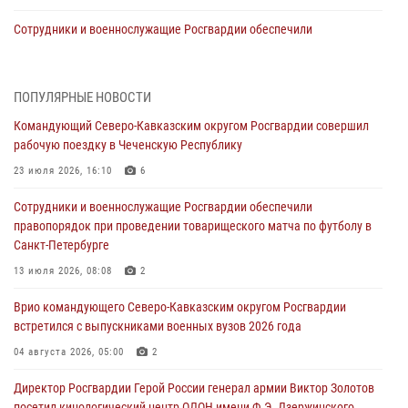
Сотрудники и военнослужащие Росгвардии обеспечили
правопорядок при проведении матча Кубка России по футболу в
Санкт-Петербурге
06 августа 2026, 07:03
3
ПОПУЛЯРНЫЕ НОВОСТИ
Командующий Северо-Кавказским округом Росгвардии совершил
В Грозном военнослужащие Росгвардии присоединились к
рабочую поездку в Чеченскую Республику
всероссийской донорской акции «От сердца к сердцу»
23 июля 2026, 16:10
6
06 августа 2026, 06:30
Сотрудники и военнослужащие Росгвардии обеспечили
В Бурятии и Приамурье росгвардейцы задержали подозреваемых в
правопорядок при проведении товарищеского матча по футболу в
незаконном обороте наркотиков
Санкт-Петербурге
06 августа 2026, 06:15
13 июля 2026, 08:08
2
На Сахалине при участии СОБР Росгвардии пресекли нелегальную
Врио командующего Северо-Кавказским округом Росгвардии
добычу биоресурсов
встретился с выпускниками военных вузов 2026 года
06 августа 2026, 05:12
04 августа 2026, 05:00
2
Росгвардейцы уничтожили свыше 120 беспилотников в ЛНР
Директор Росгвардии Герой России генерал армии Виктор Золотов
06 августа 2026, 05:00
посетил кинологический центр ОДОН имени Ф.Э. Дзержинского