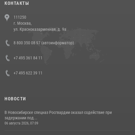
КОНТАКТЫ
В Челябинске росгвардейцы задержали злоумышленников,
111250
напавших на бригаду скорой помощи (видео)
г. Москва,
14 июля 2026, 12:20
1
ул. Красноказарменная, д. 9а
В Росгвардии прошла военно-научная конференция по обобщению
8 800 350 08 97 (автоинформатор)
боевого опыта
08 июля 2026, 07:01
+7 495 361 84 11
+7 495 622 39 11
НОВОСТИ
В Новосибирске спецназ Росгвардии оказал содействие при
задержании под...
06 августа 2026, 07:09