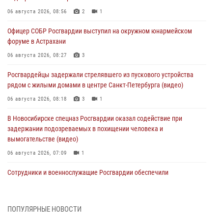
06 августа 2026, 08:56
2
1
Офицер СОБР Росгвардии выступил на окружном юнармейском
форуме в Астрахани
06 августа 2026, 08:27
3
Росгвардейцы задержали стрелявшего из пускового устройства
рядом с жилыми домами в центре Санкт-Петербурга (видео)
06 августа 2026, 08:18
3
1
В Новосибирске спецназ Росгвардии оказал содействие при
задержании подозреваемых в похищении человека и
вымогательстве (видео)
06 августа 2026, 07:09
1
Сотрудники и военнослужащие Росгвардии обеспечили
правопорядок при проведении матча Кубка России по футболу в
Санкт-Петербурге
06 августа 2026, 07:03
3
ПОПУЛЯРНЫЕ НОВОСТИ