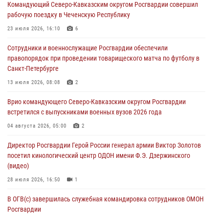
Командующий Северо-Кавказским округом Росгвардии совершил
В Грозном военнослужащие Росгвардии присоединились к
рабочую поездку в Чеченскую Республику
всероссийской донорской акции «От сердца к сердцу»
23 июля 2026, 16:10
6
06 августа 2026, 06:30
Сотрудники и военнослужащие Росгвардии обеспечили
В Бурятии и Приамурье росгвардейцы задержали подозреваемых в
правопорядок при проведении товарищеского матча по футболу в
незаконном обороте наркотиков
Санкт-Петербурге
06 августа 2026, 06:15
13 июля 2026, 08:08
2
На Сахалине при участии СОБР Росгвардии пресекли нелегальную
Врио командующего Северо-Кавказским округом Росгвардии
добычу биоресурсов
встретился с выпускниками военных вузов 2026 года
06 августа 2026, 05:12
04 августа 2026, 05:00
2
Росгвардейцы уничтожили свыше 120 беспилотников в ЛНР
Директор Росгвардии Герой России генерал армии Виктор Золотов
06 августа 2026, 05:00
посетил кинологический центр ОДОН имени Ф.Э. Дзержинского
(видео)
28 июля 2026, 16:50
1
В ОГВ(с) завершилась служебная командировка сотрудников ОМОН
Росгвардии