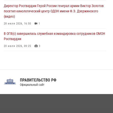
В Зауралье при содействии СОБР Росгвардии ликвидирована
Директор Росгвардии Герой России генерал армии Виктор Золотов
крупная нарколаборатория
посетил кинологический центр ОДОН имени Ф.Э. Дзержинского
06 августа 2026, 11:27
(видео)
28 июля 2026, 16:50
1
В ОГВ(с) завершилась служебная командировка сотрудников ОМОН
Росгвардии
20 июля 2026, 09:25
3
Директор Росгвардии Герой России генерал армии Виктор Золотов
поздравил специалистов подразделений тыла с профессиональным
праздником
31 июля 2026, 21:01
ПРАВИТЕЛЬСТВО РФ
Праздник «Один день с Росгвардией» к 105-летию Центрального
Официальный сайт
округа прошел на Поклонной горе
18 июля 2026, 13:43
15
1
При силовой поддержке СОБР Росгвардии в Иркутской области
повели рейды по соблюдению миграционного законодательства