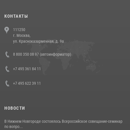
(видео)
30 июля 2026, 08:00
1
КОНТАКТЫ
В Челябинске росгвардейцы задержали злоумышленников,
111250
напавших на бригаду скорой помощи (видео)
г. Москва,
14 июля 2026, 12:20
1
ул. Красноказарменная, д. 9а
В Росгвардии прошла военно-научная конференция по обобщению
8 800 350 08 97 (автоинформатор)
боевого опыта
08 июля 2026, 07:01
+7 495 361 84 11
+7 495 622 39 11
НОВОСТИ
В Нижнем Новгороде состоялось Всероссийское совещание-семинар
по вопро...