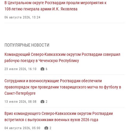
В Центральном округе Росгвардии прошли мероприятия к
108‑летию генерала армии И.К. Яковлева
06 августа 2026, 13:24
Росгвардейцы задержали мужчину, открывшего стрельбу в
Подмосковье (видео)
06 августа 2026, 12:35
1
ПОПУЛЯРНЫЕ НОВОСТИ
Командующий Северо-Кавказским округом Росгвардии совершил
Росгвардейцы провели выставку вооружения для участников сбора
рабочую поездку в Чеченскую Республику
«Гвардеец» в Пензе (видео)
23 июля 2026, 16:10
6
06 августа 2026, 12:00
2
1
Сотрудники и военнослужащие Росгвардии обеспечили
В Курске росгвардейцы приняли участие в митинге, посвященном
правопорядок при проведении товарищеского матча по футболу в
второй годовщине вторжения ВСУ на территорию области
Санкт-Петербурге
06 августа 2026, 11:56
4
13 июля 2026, 08:08
2
В Санкт-Петербурге наряд Росгвардии задержал правонарушителя,
Врио командующего Северо-Кавказским округом Росгвардии
угрожавшего подростку травматическим пистолетом
встретился с выпускниками военных вузов 2026 года
06 августа 2026, 11:33
1
04 августа 2026, 05:00
2