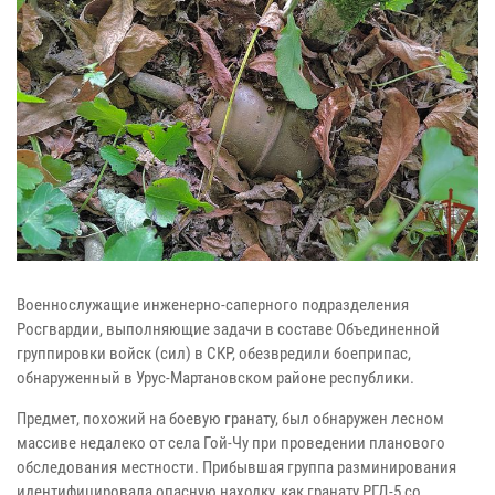
Военнослужащие инженерно-саперного подразделения
Росгвардии, выполняющие задачи в составе Объединенной
группировки войск (сил) в СКР, обезвредили боеприпас,
обнаруженный в Урус-Мартановском районе республики.
Предмет, похожий на боевую гранату, был обнаружен лесном
массиве недалеко от села Гой-Чу при проведении планового
обследования местности. Прибывшая группа разминирования
идентифицировала опасную находку, как гранату РГД-5 со