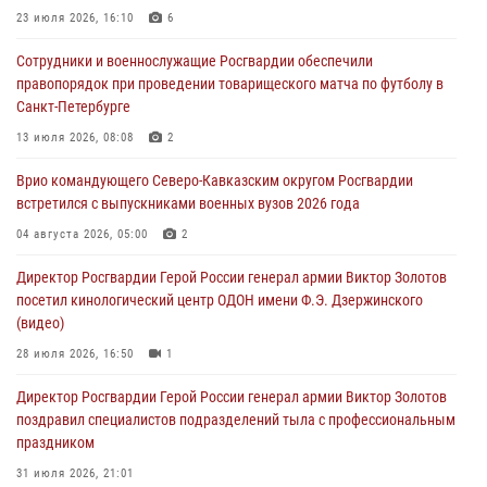
В Кабардино-Балкарии сотрудники Росгвардии провели турнир по
23 июля 2026, 16:10
6
настольному теннису ко Дню физкультурника
Сотрудники и военнослужащие Росгвардии обеспечили
08 августа 2026, 07:00
правопорядок при проведении товарищеского матча по футболу в
Санкт-Петербурге
Военнослужащие Софринской бригады Росгвардии встретились с
участником патриотического проекта «Дорогой Ломоносова —
13 июля 2026, 08:08
2
дорогой к Победе в СВО» (видео)
Врио командующего Северо-Кавказским округом Росгвардии
08 августа 2026, 07:00
2
1
встретился с выпускниками военных вузов 2026 года
В Москве росгвардейцы оказали помощь медикам и девушке с
04 августа 2026, 05:00
2
ограниченными возможностями здоровья (видео)
Директор Росгвардии Герой России генерал армии Виктор Золотов
08 августа 2026, 06:32
1
посетил кинологический центр ОДОН имени Ф.Э. Дзержинского
(видео)
28 июля 2026, 16:50
1
Директор Росгвардии Герой России генерал армии Виктор Золотов
поздравил специалистов подразделений тыла с профессиональным
праздником
31 июля 2026, 21:01