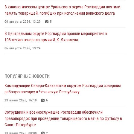
В кинологическом центре Уральского округа Росгвардии почтили
память товарищей, погибших при исполнении воинского долга
06 августа 2026, 13:29
5
В Центральном округе Росгвардии прошли мероприятия к
108‑летию генерала армии И.К. Яковлева
06 августа 2026, 13:24
Росгвардейцы задержали мужчину, открывшего стрельбу в
Подмосковье (видео)
06 августа 2026, 12:35
1
ПОПУЛЯРНЫЕ НОВОСТИ
Командующий Северо-Кавказским округом Росгвардии совершил
Росгвардейцы провели выставку вооружения для участников сбора
рабочую поездку в Чеченскую Республику
«Гвардеец» в Пензе (видео)
23 июля 2026, 16:10
6
06 августа 2026, 12:00
2
1
Сотрудники и военнослужащие Росгвардии обеспечили
В Курске росгвардейцы приняли участие в митинге, посвященном
правопорядок при проведении товарищеского матча по футболу в
второй годовщине вторжения ВСУ на территорию области
Санкт-Петербурге
06 августа 2026, 11:56
4
13 июля 2026, 08:08
2