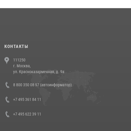
округа прошел на Поклонной горе
18 июля 2026, 13:43
15
1
При силовой поддержке СОБР Росгвардии в Иркутской области
повели рейды по соблюдению миграционного законодательства
(видео)
30 июля 2026, 08:00
1
КОНТАКТЫ
В Челябинске росгвардейцы задержали злоумышленников,
111250
напавших на бригаду скорой помощи (видео)
г. Москва,
14 июля 2026, 12:20
1
ул. Красноказарменная, д. 9а
В Росгвардии прошла военно-научная конференция по обобщению
8 800 350 08 97 (автоинформатор)
боевого опыта
08 июля 2026, 07:01
+7 495 361 84 11
+7 495 622 39 11