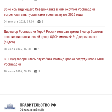
В Санкт-Петербурге наряд Росгвардии задержал правонарушителя,
Врио командующего Северо-Кавказским округом Росгвардии
угрожавшего подростку травматическим пистолетом
встретился с выпускниками военных вузов 2026 года
06 августа 2026, 11:33
1
04 августа 2026, 05:00
2
В Зауралье при содействии СОБР Росгвардии ликвидирована
Директор Росгвардии Герой России генерал армии Виктор Золотов
крупная нарколаборатория
посетил кинологический центр ОДОН имени Ф.Э. Дзержинского
06 августа 2026, 11:27
(видео)
28 июля 2026, 16:50
1
В ОГВ(с) завершилась служебная командировка сотрудников ОМОН
Росгвардии
20 июля 2026, 09:25
3
Директор Росгвардии Герой России генерал армии Виктор Золотов
поздравил специалистов подразделений тыла с профессиональным
праздником
31 июля 2026, 21:01
ПРАВИТЕЛЬСТВО РФ
Праздник «Один день с Росгвардией» к 105-летию Центрального
Официальный сайт