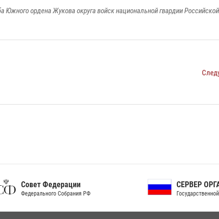
а Южного ордена Жукова округа войск национальной гвардии Российско
След
ет Федерации
СЕРВЕР ОРГАНОВ
рального Собрания РФ
Государственной власти РФ