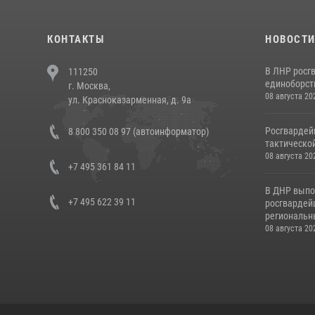
КОНТАКТЫ
НОВОСТ
В ЛНР росг
111250
единоборст
г. Москва,
08 августа 20
ул. Красноказарменная, д. 9а
Росгвардей
8 800 350 08 97 (автоинформатор)
тактической
08 августа 20
+7 495 361 84 11
В ДНР выпо
+7 495 622 39 11
росгвардей
региональны
08 августа 20