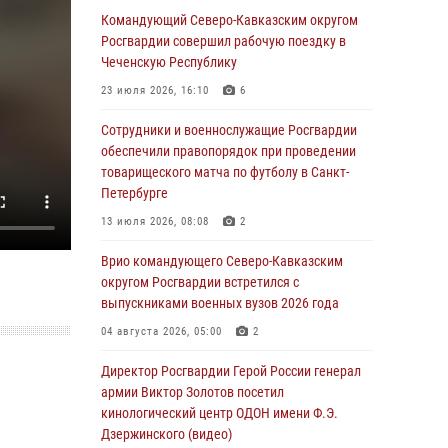
Росгвардейцы обеспечили безопасность
Командующий Северо-Кавказским округом
«Поезда Победы» в Кузбассе
Росгвардии совершил рабочую поездку в
Чеченскую Республику
08 августа 2026, 07:00
23 июля 2026, 16:10
6
В Кабардино-Балкарии сотрудники
Росгвардии провели турнир по настольному
Сотрудники и военнослужащие Росгвардии
теннису ко Дню физкультурника
обеспечили правопорядок при проведении
товарищеского матча по футболу в Санкт-
08 августа 2026, 07:00
Петербурге
Военнослужащие Софринской бригады
13 июля 2026, 08:08
2
Росгвардии встретились с участником
патриотического проекта «Дорогой
Врио командующего Северо-Кавказским
Ломоносова — дорогой к Победе в СВО»
округом Росгвардии встретился с
(видео)
выпускниками военных вузов 2026 года
08 августа 2026, 07:00
2
1
04 августа 2026, 05:00
2
ОМОН «Ойрат» Управления Росгвардии по
Директор Росгвардии Герой России генерал
Республике Калмыкия исполнилось 20 лет
армии Виктор Золотов посетил
кинологический центр ОДОН имени Ф.Э.
08 августа 2026, 07:00
Дзержинского (видео)