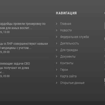
И
НАВИГАЦИЯ
вардейцы провели тренировку по
Главная
вам для юных воспит...
Новости
26, 13:00
Федеральная служба
Деятельность
цы в ЛНР совершенствуют навыки
 медицины с учетом...
Для граждан
26, 09:00
Документы
Контакты
лняющие задачи СВО
цы получают из дома
Герои
...
Карта сайта
26, 05:00
Открытые данные