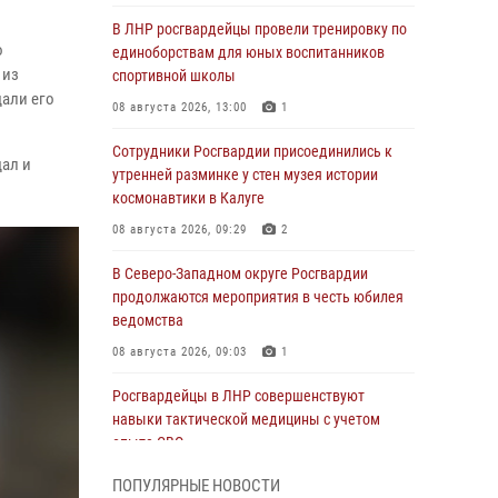
В ЛНР росгвардейцы провели тренировку по
о
единоборствам для юных воспитанников
 из
спортивной школы
али его
08 августа 2026, 13:00
1
Сотрудники Росгвардии присоединились к
ал и
утренней разминке у стен музея истории
космонавтики в Калуге
08 августа 2026, 09:29
2
В Северо-Западном округе Росгвардии
продолжаются мероприятия в честь юбилея
ведомства
08 августа 2026, 09:03
1
Росгвардейцы в ЛНР совершенствуют
навыки тактической медицины с учетом
опыта СВО
08 августа 2026, 09:00
2
ПОПУЛЯРНЫЕ НОВОСТИ