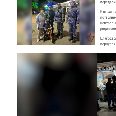
передали
К стража
потерянн
централь
родителя
Благодар
вернулся 