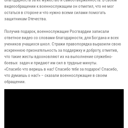
видеообращении к военнослужащим он отметил, что не мог
остаться в стороне и что нужно всеми силами помогать
защитникам Отечества.
Получив подарок, военнослужащие Росгвардии записали
ответное видео со словами благодарности, для Богдана и всех
учеников учащихся школ. Стражи правопорядка выразили свою
искреннюю признательность за поддержку и доброту, отметив,
что такие жесты вдохновляют их на выполнение служебно-
боевых задач и придают им сил в трудные минуты.
«Спасибо что веришь в нас! Спасибо тебе за подарок! Спасибо,
что думаешь о нас!» – сказали военнослужащие в своем
обращении.