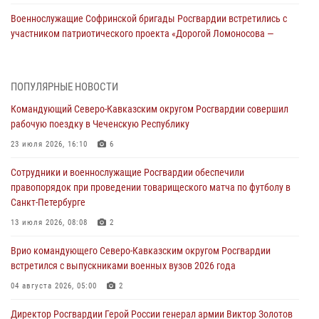
Военнослужащие Софринской бригады Росгвардии встретились с
участником патриотического проекта «Дорогой Ломоносова —
дорогой к Победе в СВО» (видео)
08 августа 2026, 07:00
2
1
ПОПУЛЯРНЫЕ НОВОСТИ
В Кабардино-Балкарии сотрудники Росгвардии провели турнир по
Командующий Северо-Кавказским округом Росгвардии совершил
настольному теннису ко Дню физкультурника
рабочую поездку в Чеченскую Республику
08 августа 2026, 07:00
23 июля 2026, 16:10
6
Росгвардейцы обеспечили безопасность «Поезда Победы» в
Сотрудники и военнослужащие Росгвардии обеспечили
Кузбассе
правопорядок при проведении товарищеского матча по футболу в
08 августа 2026, 07:00
Санкт-Петербурге
ОМОН «Ойрат» Управления Росгвардии по Республике Калмыкия
13 июля 2026, 08:08
2
исполнилось 20 лет
Врио командующего Северо-Кавказским округом Росгвардии
08 августа 2026, 07:00
встретился с выпускниками военных вузов 2026 года
В Москве росгвардейцы оказали помощь медикам и девушке с
04 августа 2026, 05:00
2
ограниченными возможностями здоровья (видео)
Директор Росгвардии Герой России генерал армии Виктор Золотов