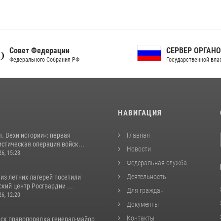
ет Федерации
СЕРВЕР ОРГАНОВ
рального Собрания РФ
Государственной власти РФ
И
НАВИГАЦИЯ
. Вехи истории»: первая
Главная
стическая операция войск...
Новости
26, 15:28
Федеральная служба
Деятельность
из летних лагерей посетили
кий центр Росгвардии ...
Для граждан
26, 12:20
Документы
Контакты
йск правопорядка генерал-майор