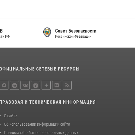
законодательства (видео)
30 июля 2026, 08:00
1
В Челябинске росгвардейцы задержали
Совет Безопасности
злоумышленников, напавших на бригаду
Российской Федерации
скорой помощи (видео)
14 июля 2026, 12:20
1
В Росгвардии прошла военно-научная
конференция по обобщению боевого опыта
ОФИЦИАЛЬНЫЕ СЕТЕВЫЕ РЕСУРСЫ
08 июля 2026, 07:01
ПРАВОВАЯ И ТЕХНИЧЕСКАЯ ИНФОРМАЦИЯ
О сайте
Об использовании информации сайта
Правила обработки персональных данных