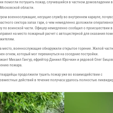
ии помогли потушить пожар, случившийся в частном домовладении в
Московской области.
тром военнослужащие, несущие службу во внутреннем карауле, почув
частного сектора запах гари, о чем немедленно доложили оперативно
у по воинской части. Офицер немедленно сообщил о происшествии 
направил на место пожарный расчет с автоцистерной для оказания по
жителям.
а место, военнослужащие обнаружили открытое горение. Жилой част
чен огнем, который мог перекинуться на соседние постройки.
жант Михаил Гангур, ефрейтор Даниил Юрочкин и рядовой Олег Емцов
шению пожара.
гвардейцы продолжили тушить пожар уже во взаимодействии с
овместных действий в течение получаса удалось полностью ликвиди