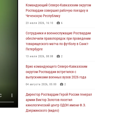
Иван Пияшев – герой выпуска «Легенды
Командующий Северо-Кавказским округом
армии с Александром Маршалом»
Росгвардии совершил рабочую поездку в
Чеченскую Республику
07 августа 2026, 12:00
23 июля 2026, 16:10
6
Представители ФСБ России по Уральскому
округу Росгвардии и ветераны военной
Сотрудники и военнослужащие Росгвардии
контрразведки почтили память Николая
обеспечили правопорядок при проведении
Кузнецова
товарищеского матча по футболу в Санкт-
Петербурге
07 августа 2026, 12:00
4
13 июля 2026, 08:08
2
Росгвардейцы пресекли попытку руферов
подняться на крышу Смольного собора в
Врио командующего Северо-Кавказским
Санкт-Петербурге (видео)
округом Росгвардии встретился с
выпускниками военных вузов 2026 года
07 августа 2026, 11:34
3
1
04 августа 2026, 05:00
2
В Курске росгвардейцы провели занятие по
основам взрывобезопасности
Директор Росгвардии Герой России генерал
армии Виктор Золотов посетил
07 августа 2026, 11:33
кинологический центр ОДОН имени Ф.Э.
Дзержинского (видео)
Рэпер ST посетил раненых росгвардейцев в