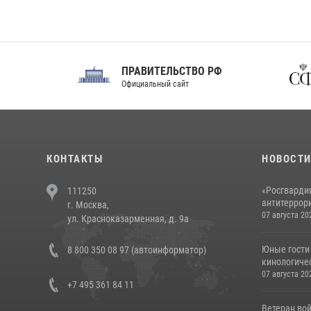
ПРАВИТЕЛЬСТВО РФ
Сов
Официальный сайт
Феде
КОНТАКТЫ
НОВОСТ
«Росгвардия
111250
антитеррори
г. Москва,
07 августа 20
ул. Красноказарменная, д. 9а
Юные гости 
8 800 350 08 97 (автоинформатор)
кинологичес
07 августа 20
+7 495 361 84 11
Ветеран во