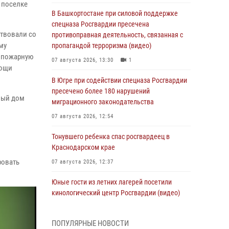
 поселке
В Башкортостане при силовой поддержке
спецназа Росгвардии пресечена
ствовали со
противоправная деятельность, связанная с
му
пропагандой терроризма (видео)
в пожарную
07 августа 2026, 13:30
1
мощи
В Югре при содействии спецназа Росгвардии
пресечено более 180 нарушений
ный дом
миграционного законодательства
07 августа 2026, 12:54
Тонувшего ребенка спас росгвардеец в
Краснодарском крае
ровать
07 августа 2026, 12:37
Юные гости из летних лагерей посетили
кинологический центр Росгвардии (видео)
07 августа 2026, 12:20
3
1
ПОПУЛЯРНЫЕ НОВОСТИ
Ветеран войск правопорядка генерал-майор