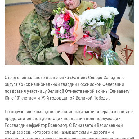
Отряд специального назначения «Ратник» Северо-Западного
округа войск национальной гвардии Российской Федерации
поздравил участницу Великой Отечественной войны Елизавету
Юн с 101-летием и 79-й годовщиной Великой Победы.
По поручению командования воинской части ветерана в составе
представительной делегации поздравил военнослужащий
Росгвардии ефрейтор Всеволод. С Елизаветой Васильевной
спецназовец, которого она называет самым дорогим и
желанным гостем, дважды встречался во время празднования её