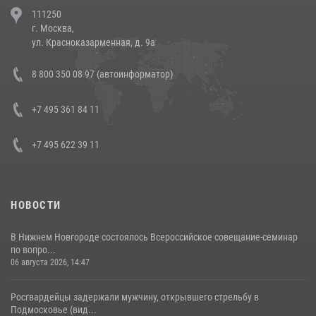
В Челябинске росгвардейцы задержали злоумышленников,
111250
напавших на бригаду скорой помощи (видео)
г. Москва,
14 июля 2026, 12:20
1
ул. Красноказарменная, д. 9а
В Росгвардии прошла военно-научная конференция по обобщению
8 800 350 08 97 (автоинформатор)
боевого опыта
08 июля 2026, 07:01
+7 495 361 84 11
+7 495 622 39 11
НОВОСТИ
В Нижнем Новгороде состоялось Всероссийское совещание-семинар
по вопро...
06 августа 2026, 14:47
Росгвардейцы задержали мужчину, открывшего стрельбу в
Подмосковье (вид...