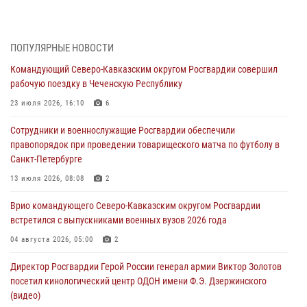
Росгвардейцы задержали мужчину, открывшего стрельбу в
Подмосковье (видео)
06 августа 2026, 12:35
1
ПОПУЛЯРНЫЕ НОВОСТИ
Командующий Северо-Кавказским округом Росгвардии совершил
Росгвардейцы провели выставку вооружения для участников сбора
рабочую поездку в Чеченскую Республику
«Гвардеец» в Пензе (видео)
23 июля 2026, 16:10
6
06 августа 2026, 12:00
2
1
Сотрудники и военнослужащие Росгвардии обеспечили
В Курске росгвардейцы приняли участие в митинге, посвященном
правопорядок при проведении товарищеского матча по футболу в
второй годовщине вторжения ВСУ на территорию области
Санкт-Петербурге
06 августа 2026, 11:56
4
13 июля 2026, 08:08
2
В Санкт-Петербурге наряд Росгвардии задержал правонарушителя,
Врио командующего Северо-Кавказским округом Росгвардии
угрожавшего подростку травматическим пистолетом
встретился с выпускниками военных вузов 2026 года
06 августа 2026, 11:33
1
04 августа 2026, 05:00
2
В Зауралье при содействии СОБР Росгвардии ликвидирована
Директор Росгвардии Герой России генерал армии Виктор Золотов
крупная нарколаборатория
посетил кинологический центр ОДОН имени Ф.Э. Дзержинского
06 августа 2026, 11:27
(видео)