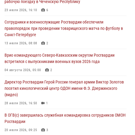
рабочую поездку в Чеченскую Республику
Росгвардейцы задержали мужчину, открывшего стрельбу в
Подмосковье (видео)
23 июля 2026, 16:10
6
06 августа 2026, 12:35
1
Сотрудники и военнослужащие Росгвардии обеспечили
правопорядок при проведении товарищеского матча по футболу в
Росгвардейцы провели выставку вооружения для участников сбора
Санкт-Петербурге
«Гвардеец» в Пензе (видео)
13 июля 2026, 08:08
2
06 августа 2026, 12:00
2
1
Врио командующего Северо-Кавказским округом Росгвардии
В Курске росгвардейцы приняли участие в митинге, посвященном
встретился с выпускниками военных вузов 2026 года
второй годовщине вторжения ВСУ на территорию области
04 августа 2026, 05:00
2
06 августа 2026, 11:56
4
Директор Росгвардии Герой России генерал армии Виктор Золотов
В Санкт-Петербурге наряд Росгвардии задержал правонарушителя,
посетил кинологический центр ОДОН имени Ф.Э. Дзержинского
угрожавшего подростку травматическим пистолетом
(видео)
06 августа 2026, 11:33
1
28 июля 2026, 16:50
1
В ОГВ(с) завершилась служебная командировка сотрудников ОМОН
Росгвардии
20 июля 2026, 09:25
3