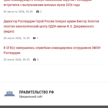
07 августа 2026, 15:28
1
встретился с выпускниками военных вузов 2026 года
В Башкортостане при силовой поддержке спецназа Росгвардии
04 августа 2026, 05:00
2
пресечена противоправная деятельность, связанная с пропагандой
Директор Росгвардии Герой России генерал армии Виктор Золотов
терроризма (видео)
посетил кинологический центр ОДОН имени Ф.Э. Дзержинского
07 августа 2026, 13:30
1
(видео)
28 июля 2026, 16:50
1
В ОГВ(с) завершилась служебная командировка сотрудников ОМОН
Росгвардии
20 июля 2026, 09:25
3
Директор Росгвардии Герой России генерал армии Виктор Золотов
поздравил специалистов подразделений тыла с профессиональным
праздником
31 июля 2026, 21:01
ПРАВИТЕЛЬСТВО РФ
Праздник «Один день с Росгвардией» к 105-летию Центрального
Официальный сайт
округа прошел на Поклонной горе
18 июля 2026, 13:43
15
1