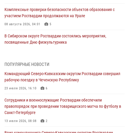
Комплексные проверки безопасности объектов образования с
участием Росгвардии продолжаются на Урале
08 августа 2026, 04:01
5
В Сибирском округе Росгвардии состоялись мероприятия,
посвященные Дню физкультурника
08 августа 2026, 04:00
5
На Дальнем Востоке продолжается всероссийская акция "Каникулы
ПОПУЛЯРНЫЕ НОВОСТИ
с Росгвардией"
Командующий Северо-Кавказским округом Росгвардии совершил
08 августа 2026, 00:00
3
рабочую поездку в Чеченскую Республику
Заместитель директора Росгвардии генерал-полковник Владислав
23 июля 2026, 16:10
6
Ершов поздравил военнослужащих и сотрудников ведомства с
Сотрудники и военнослужащие Росгвардии обеспечили
Днем физкультурника
правопорядок при проведении товарищеского матча по футболу в
07 августа 2026, 21:01
Санкт-Петербурге
«Росгвардия. Вехи истории»: первая антитеррористическая
13 июля 2026, 08:08
2
операция войск правопорядка
Врио командующего Северо-Кавказским округом Росгвардии