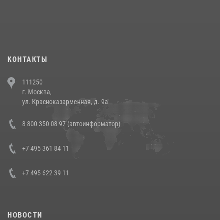
При силовой поддержке СОБР Росгвардии в Иркутской области
повели рейды по соблюдению миграционного законодательства
(видео)
30 июля 2026, 08:00
1
КОНТАКТЫ
В Челябинске росгвардейцы задержали злоумышленников,
111250
напавших на бригаду скорой помощи (видео)
г. Москва,
14 июля 2026, 12:20
1
ул. Красноказарменная, д. 9а
В Росгвардии прошла военно-научная конференция по обобщению
8 800 350 08 97 (автоинформатор)
боевого опыта
08 июля 2026, 07:01
+7 495 361 84 11
+7 495 622 39 11
НОВОСТИ