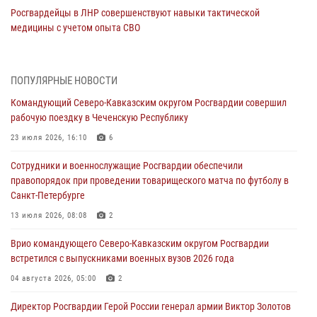
Росгвардейцы в ЛНР совершенствуют навыки тактической
медицины с учетом опыта СВО
08 августа 2026, 09:00
2
Росгвардейцы обеспечили безопасность «Поезда Победы» в
ПОПУЛЯРНЫЕ НОВОСТИ
Кузбассе
Командующий Северо-Кавказским округом Росгвардии совершил
08 августа 2026, 07:00
рабочую поездку в Чеченскую Республику
В Кабардино-Балкарии сотрудники Росгвардии провели турнир по
23 июля 2026, 16:10
6
настольному теннису ко Дню физкультурника
Сотрудники и военнослужащие Росгвардии обеспечили
08 августа 2026, 07:00
правопорядок при проведении товарищеского матча по футболу в
Санкт-Петербурге
Военнослужащие Софринской бригады Росгвардии встретились с
участником патриотического проекта «Дорогой Ломоносова —
13 июля 2026, 08:08
2
дорогой к Победе в СВО» (видео)
Врио командующего Северо-Кавказским округом Росгвардии
08 августа 2026, 07:00
2
1
встретился с выпускниками военных вузов 2026 года
ОМОН «Ойрат» Управления Росгвардии по Республике Калмыкия
04 августа 2026, 05:00
2
исполнилось 20 лет
Директор Росгвардии Герой России генерал армии Виктор Золотов
08 августа 2026, 07:00