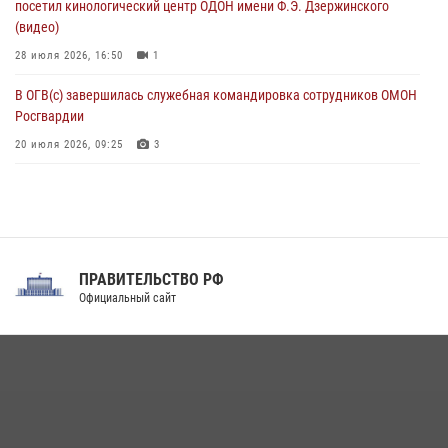
посетил кинологический центр ОДОН имени Ф.Э. Дзержинского
(видео)
28 июля 2026, 16:50
1
В ОГВ(с) завершилась служебная командировка сотрудников ОМОН
Росгвардии
20 июля 2026, 09:25
3
Директор Росгвардии Герой России генерал армии Виктор Золотов
поздравил специалистов подразделений тыла с профессиональным
праздником
31 июля 2026, 21:01
ПРАВИТЕЛЬСТВО РФ
Праздник «Один день с Росгвардией» к 105-летию Центрального
Официальный сайт
округа прошел на Поклонной горе
18 июля 2026, 13:43
15
1
При силовой поддержке СОБР Росгвардии в Иркутской области
повели рейды по соблюдению миграционного законодательства
(видео)