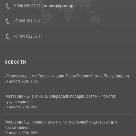
Состоялась рабочая встреча директора Росгвардии Героя России
8 800 350 08 97 (автоинформатор)
генерала армии Виктора Золотова с заместителем полномочного
представителя Президента Российской Федерации в Северо-
Кавказском федеральном округе Виталием Кузнецовым
+7 495 361 84 11
30 июля 2026, 15:35
4
+7 495 622 39 11
НОВОСТИ
«Я расскажу вам о Герое»: подвиг Героя России Сергея Перца (видео)
09 августа 2026, 11:00
Росгвардейцы в зоне СВО передали подарки детям и помогли
нуждающимся г...
09 августа 2026, 09:00
Росгвардейцы провели занятие по стрелковой подготовке для
воспитаннико...
09 августа 2026, 05:00