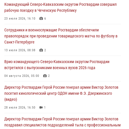
09 августа 2026, 06:15
2
1
Командующий Северо-Кавказским округом Росгвардии совершил
рабочую поездку в Чеченскую Республику
Росгвардейцы провели занятие по стрелковой подготовке для
воспитанников Центра детского, юношеского туризма и
23 июля 2026, 16:10
6
краеведения Луганской Народной Республики
Сотрудники и военнослужащие Росгвардии обеспечили
09 августа 2026, 05:00
правопорядок при проведении товарищеского матча по футболу в
Санкт-Петербурге
В регионах Урала бойцам Росгвардии в зону СВО передали свежие
тиражи газет
13 июля 2026, 08:08
2
09 августа 2026, 05:00
Врио командующего Северо-Кавказским округом Росгвардии
встретился с выпускниками военных вузов 2026 года
Всероссийская ведомственная акции «Каникулы с Росгвардией
проходит в Сибири
04 августа 2026, 05:00
2
09 августа 2026, 04:00
5
Директор Росгвардии Герой России генерал армии Виктор Золотов
посетил кинологический центр ОДОН имени Ф.Э. Дзержинского
(видео)
28 июля 2026, 16:50
1
Директор Росгвардии Герой России генерал армии Виктор Золотов
поздравил специалистов подразделений тыла с профессиональным