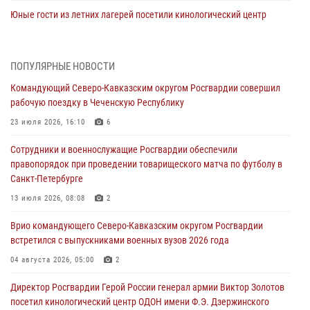
Юные гости из летних лагерей посетили кинологический центр
Росгвардии (видео)
07 августа 2026, 12:20
3
1
ПОПУЛЯРНЫЕ НОВОСТИ
Ветеран войск правопорядка генерал-майор Иван Пияшев – герой
Командующий Северо-Кавказским округом Росгвардии совершил
выпуска «Легенды армии с Александром Маршалом»
рабочую поездку в Чеченскую Республику
07 августа 2026, 12:00
23 июля 2026, 16:10
6
Представители ФСБ России по Уральскому округу Росгвардии и
Сотрудники и военнослужащие Росгвардии обеспечили
ветераны военной контрразведки почтили память Николая
правопорядок при проведении товарищеского матча по футболу в
Кузнецова
Санкт-Петербурге
07 августа 2026, 12:00
4
13 июля 2026, 08:08
2
Росгвардейцы пресекли попытку руферов подняться на крышу
Врио командующего Северо-Кавказским округом Росгвардии
Смольного собора в Санкт-Петербурге (видео)
встретился с выпускниками военных вузов 2026 года
07 августа 2026, 11:34
3
1
04 августа 2026, 05:00
2
В Курске росгвардейцы провели занятие по основам
Директор Росгвардии Герой России генерал армии Виктор Золотов
взрывобезопасности
посетил кинологический центр ОДОН имени Ф.Э. Дзержинского
07 августа 2026, 11:33