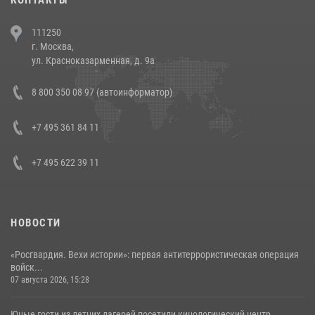
В Челябинске росгвардейцы задержали злоумышленников,
111250
напавших на бригаду скорой помощи (видео)
г. Москва,
14 июля 2026, 12:20
1
ул. Красноказарменная, д. 9а
В Росгвардии прошла военно-научная конференция по обобщению
8 800 350 08 97 (автоинформатор)
боевого опыта
08 июля 2026, 07:01
+7 495 361 84 11
+7 495 622 39 11
НОВОСТИ
«Росгвардия. Вехи истории»: первая антитеррористическая операция
войск...
07 августа 2026, 15:28
Юные гости из летних лагерей посетили кинологический центр