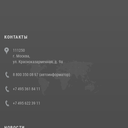
18 июля 2026, 13:43
15
1
При силовой поддержке СОБР Росгвардии в Иркутской области
повели рейды по соблюдению миграционного законодательства
(видео)
30 июля 2026, 08:00
1
КОНТАКТЫ
В Челябинске росгвардейцы задержали злоумышленников,
111250
напавших на бригаду скорой помощи (видео)
г. Москва,
14 июля 2026, 12:20
1
ул. Красноказарменная, д. 9а
В Росгвардии прошла военно-научная конференция по обобщению
8 800 350 08 97 (автоинформатор)
боевого опыта
08 июля 2026, 07:01
+7 495 361 84 11
+7 495 622 39 11
НОВОСТИ