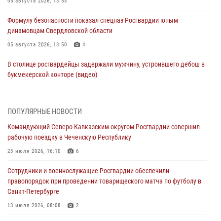
05 августа 2026, 13:53
Формулу безопасности показал спецназ Росгвардии юным
динамовцам Свердловской области
05 августа 2026, 13:50
4
В столице росгвардейцы задержали мужчину, устроившего дебош в
букмекерской конторе (видео)
05 августа 2026, 13:25
1
В Удмуртии при силовой поддержке спецназа Росгвардии
ПОПУЛЯРНЫЕ НОВОСТИ
задержаны подозреваемые в мошенничестве под видом оказания
Командующий Северо-Кавказским округом Росгвардии совершил
оздоровительных услуг (видео)
рабочую поездку в Чеченскую Республику
05 августа 2026, 13:20
1
1
23 июля 2026, 16:10
6
В Москве дети сотрудников и военнослужащих Росгвардии
Сотрудники и военнослужащие Росгвардии обеспечили
посетили мастер-класс по художественной гимнастике
правопорядок при проведении товарищеского матча по футболу в
05 августа 2026, 13:00
3
Санкт-Петербурге
Офицеры Росгвардии и ветераны войск правопорядка почтили
13 июля 2026, 08:08
2
память генерала армии Ивана Кирилловича Яковлева