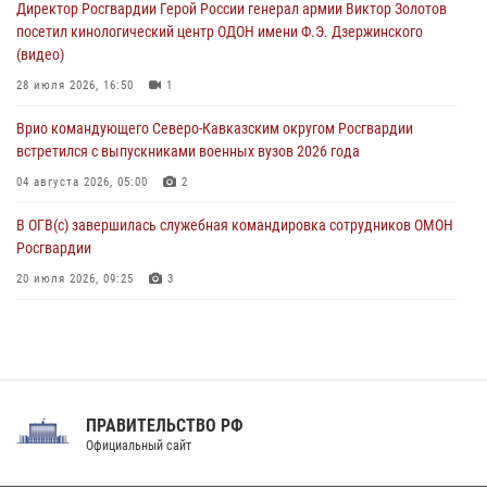
Директор Росгвардии Герой России генерал армии Виктор Золотов
05 августа 2026, 12:40
6
посетил кинологический центр ОДОН имени Ф.Э. Дзержинского
(видео)
Росгвардейцы приняли участие в акции «Волна памяти»,
посвящённой 83‑й годовщине освобождения Белгорода от
28 июля 2026, 16:50
1
немецко‑фашистских захватчиков
Врио командующего Северо-Кавказским округом Росгвардии
05 августа 2026, 12:13
1
встретился с выпускниками военных вузов 2026 года
04 августа 2026, 05:00
2
В ОГВ(с) завершилась служебная командировка сотрудников ОМОН
Росгвардии
20 июля 2026, 09:25
3
Директор Росгвардии Герой России генерал армии Виктор Золотов
поздравил специалистов подразделений тыла с профессиональным
праздником
31 июля 2026, 21:01
ПРАВИТЕЛЬСТВО РФ
Праздник «Один день с Росгвардией» к 105-летию Центрального
Официальный сайт
округа прошел на Поклонной горе