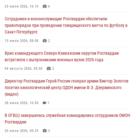
23 июля 2026, 16:10
6
06 августа 2026, 12:00
2
1
Сотрудники и военнослужащие Росгвардии обеспечили
В Курске росгвардейцы приняли участие в митинге, посвященном
правопорядок при проведении товарищеского матча по футболу в
второй годовщине вторжения ВСУ на территорию области
Санкт-Петербурге
06 августа 2026, 11:56
4
13 июля 2026, 08:08
2
В Санкт-Петербурге наряд Росгвардии задержал правонарушителя,
Врио командующего Северо-Кавказским округом Росгвардии
угрожавшего подростку травматическим пистолетом
встретился с выпускниками военных вузов 2026 года
06 августа 2026, 11:33
1
04 августа 2026, 05:00
2
В Зауралье при содействии СОБР Росгвардии ликвидирована
Директор Росгвардии Герой России генерал армии Виктор Золотов
крупная нарколаборатория
посетил кинологический центр ОДОН имени Ф.Э. Дзержинского
06 августа 2026, 11:27
(видео)
28 июля 2026, 16:50
1
В ОГВ(с) завершилась служебная командировка сотрудников ОМОН
Росгвардии
20 июля 2026, 09:25
3