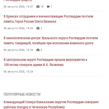
06 августа 2026, 14:47
10
1
В Брянске сотрудники и военнослужащие Росгвардии почтили
память Героя России Олега Визнюка
06 августа 2026, 14:36
2
В кинологическом центре Уральского округа Росгвардии почтили
память товарищей, погибших при исполнении воинского долга
06 августа 2026, 13:29
5
В Центральном округе Росгвардии прошли мероприятия к
108‑летию генерала армии И.К. Яковлева
06 августа 2026, 13:24
Росгвардейцы задержали мужчину, открывшего стрельбу в
Подмосковье (видео)
06 августа 2026, 12:35
1
ПОПУЛЯРНЫЕ НОВОСТИ
Командующий Северо-Кавказским округом Росгвардии совершил
Росгвардейцы провели выставку вооружения для участников сбора
рабочую поездку в Чеченскую Республику
«Гвардеец» в Пензе (видео)