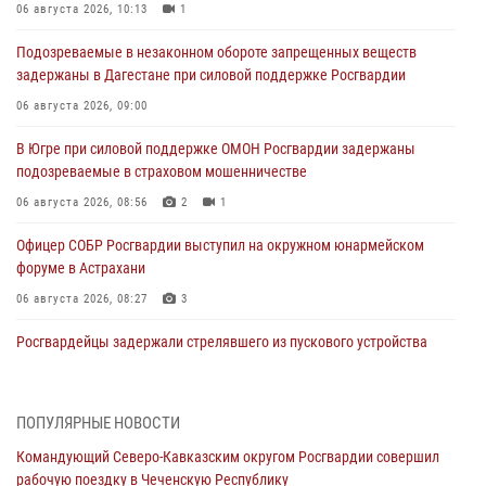
06 августа 2026, 10:13
1
Подозреваемые в незаконном обороте запрещенных веществ
задержаны в Дагестане при силовой поддержке Росгвардии
06 августа 2026, 09:00
В Югре при силовой поддержке ОМОН Росгвардии задержаны
подозреваемые в страховом мошенничестве
06 августа 2026, 08:56
2
1
Офицер СОБР Росгвардии выступил на окружном юнармейском
форуме в Астрахани
06 августа 2026, 08:27
3
Росгвардейцы задержали стрелявшего из пускового устройства
рядом с жилыми домами в центре Санкт-Петербурга (видео)
06 августа 2026, 08:18
3
1
ПОПУЛЯРНЫЕ НОВОСТИ
В Новосибирске спецназ Росгвардии оказал содействие при
Командующий Северо-Кавказским округом Росгвардии совершил
задержании подозреваемых в похищении человека и
рабочую поездку в Чеченскую Республику
вымогательстве (видео)