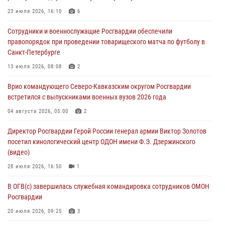
23 июля 2026, 16:10
6
06 августа 2026, 07:09
1
Сотрудники и военнослужащие Росгвардии обеспечили
Сотрудники и военнослужащие Росгвардии обеспечили
правопорядок при проведении товарищеского матча по футболу в
правопорядок при проведении матча Кубка России по футболу в
Санкт-Петербурге
Санкт-Петербурге
13 июля 2026, 08:08
2
06 августа 2026, 07:03
3
Врио командующего Северо-Кавказским округом Росгвардии
В Грозном военнослужащие Росгвардии присоединились к
встретился с выпускниками военных вузов 2026 года
всероссийской донорской акции «От сердца к сердцу»
04 августа 2026, 05:00
2
06 августа 2026, 06:30
Директор Росгвардии Герой России генерал армии Виктор Золотов
В Бурятии и Приамурье росгвардейцы задержали подозреваемых в
посетил кинологический центр ОДОН имени Ф.Э. Дзержинского
незаконном обороте наркотиков
(видео)
06 августа 2026, 06:15
28 июля 2026, 16:50
1
В ОГВ(с) завершилась служебная командировка сотрудников ОМОН
Росгвардии
20 июля 2026, 09:25
3