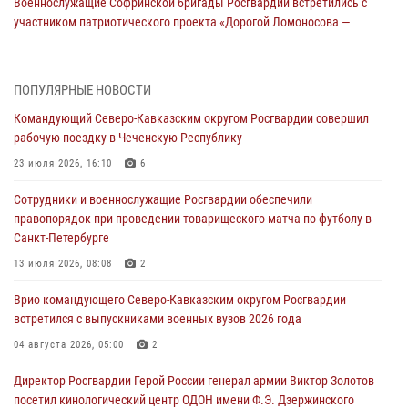
Военнослужащие Софринской бригады Росгвардии встретились с
участником патриотического проекта «Дорогой Ломоносова —
дорогой к Победе в СВО» (видео)
08 августа 2026, 07:00
2
1
ПОПУЛЯРНЫЕ НОВОСТИ
ОМОН «Ойрат» Управления Росгвардии по Республике Калмыкия
Командующий Северо-Кавказским округом Росгвардии совершил
исполнилось 20 лет
рабочую поездку в Чеченскую Республику
08 августа 2026, 07:00
23 июля 2026, 16:10
6
В Кабардино-Балкарии сотрудники Росгвардии провели турнир по
Сотрудники и военнослужащие Росгвардии обеспечили
настольному теннису ко Дню физкультурника
правопорядок при проведении товарищеского матча по футболу в
08 августа 2026, 07:00
Санкт-Петербурге
Росгвардейцы обеспечили безопасность «Поезда Победы» в
13 июля 2026, 08:08
2
Кузбассе
Врио командующего Северо-Кавказским округом Росгвардии
08 августа 2026, 07:00
встретился с выпускниками военных вузов 2026 года
В Москве росгвардейцы оказали помощь медикам и девушке с
04 августа 2026, 05:00
2
ограниченными возможностями здоровья (видео)
Директор Росгвардии Герой России генерал армии Виктор Золотов
08 августа 2026, 06:32
1
посетил кинологический центр ОДОН имени Ф.Э. Дзержинского