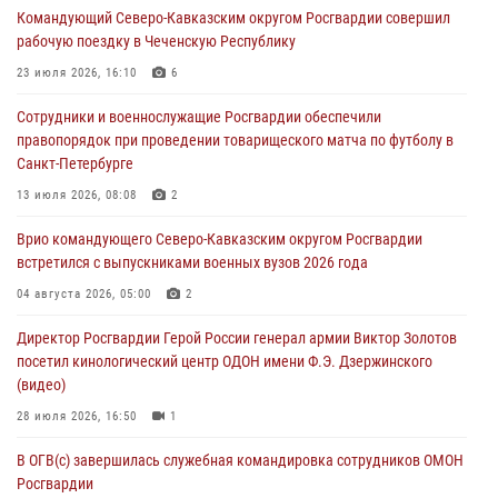
Командующий Северо-Кавказским округом Росгвардии совершил
06 августа 2026, 11:27
рабочую поездку в Чеченскую Республику
В Москве росгвардейцы задержали троих мужчин, устроивших
23 июля 2026, 16:10
6
пьяный дебош в баре (видео)
Сотрудники и военнослужащие Росгвардии обеспечили
06 августа 2026, 11:20
1
правопорядок при проведении товарищеского матча по футболу в
Санкт-Петербурге
Взрывотехники Росгвардии на Ставрополье обезвредили снаряд
времен Великой Отечественной войны
13 июля 2026, 08:08
2
06 августа 2026, 11:15
Врио командующего Северо-Кавказским округом Росгвардии
встретился с выпускниками военных вузов 2026 года
Подвиги героев‑росгвардейцев увековечили в новой музейной
экспозиции белгородского музея‑диорамы «Курская битва.
04 августа 2026, 05:00
2
Белгородское направление»
Директор Росгвардии Герой России генерал армии Виктор Золотов
06 августа 2026, 10:30
3
посетил кинологический центр ОДОН имени Ф.Э. Дзержинского
(видео)
28 июля 2026, 16:50
1
В ОГВ(с) завершилась служебная командировка сотрудников ОМОН
Росгвардии