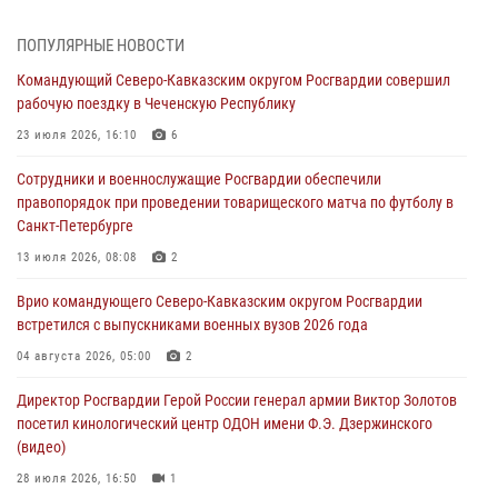
В кинологическом центре Уральского округа Росгвардии почтили
ПОПУЛЯРНЫЕ НОВОСТИ
память товарищей, погибших при исполнении воинского долга
Командующий Северо-Кавказским округом Росгвардии совершил
06 августа 2026, 13:29
5
рабочую поездку в Чеченскую Республику
В Центральном округе Росгвардии прошли мероприятия к
23 июля 2026, 16:10
6
108‑летию генерала армии И.К. Яковлева
Сотрудники и военнослужащие Росгвардии обеспечили
06 августа 2026, 13:24
правопорядок при проведении товарищеского матча по футболу в
Санкт-Петербурге
Росгвардейцы задержали мужчину, открывшего стрельбу в
Подмосковье (видео)
13 июля 2026, 08:08
2
06 августа 2026, 12:35
1
Врио командующего Северо-Кавказским округом Росгвардии
встретился с выпускниками военных вузов 2026 года
Росгвардейцы провели выставку вооружения для участников сбора
«Гвардеец» в Пензе (видео)
04 августа 2026, 05:00
2
06 августа 2026, 12:00
2
1
Директор Росгвардии Герой России генерал армии Виктор Золотов
посетил кинологический центр ОДОН имени Ф.Э. Дзержинского
В Курске росгвардейцы приняли участие в митинге, посвященном
(видео)
второй годовщине вторжения ВСУ на территорию области
28 июля 2026, 16:50
1
06 августа 2026, 11:56
4