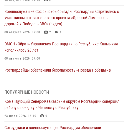
Военнослужащие Софринской бригады Росгвардии встретились с
участником патриотического проекта «Дорогой Ломоносова —
дорогой к Победе в СВО» (видео)
08 августа 2026, 07:00
2
1
ОМОН «Ойрат» Управления Росгвардии по Республике Калмыкия
исполнилось 20 лет
08 августа 2026, 07:00
Росгвардейцы обеспечили безопасность «Поезда Победы» в
Кузбассе
08 августа 2026, 07:00
ПОПУЛЯРНЫЕ НОВОСТИ
В Кабардино-Балкарии сотрудники Росгвардии провели турнир по
Командующий Северо-Кавказским округом Росгвардии совершил
настольному теннису ко Дню физкультурника
рабочую поездку в Чеченскую Республику
08 августа 2026, 07:00
23 июля 2026, 16:10
6
В Москве росгвардейцы оказали помощь медикам и девушке с
Сотрудники и военнослужащие Росгвардии обеспечили
ограниченными возможностями здоровья (видео)