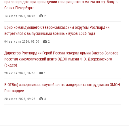
правопорядок при проведении товарищеского матча по футболу в
08 августа 2026, 06:32
1
Санкт-Петербурге
Спецназ Росгвардии в Марий Эл почтил память товарища на
13 июля 2026, 08:08
2
тактическом турнире (видео)
Врио командующего Северо-Кавказским округом Росгвардии
08 августа 2026, 06:15
9
1
встретился с выпускниками военных вузов 2026 года
День физкультурника в Уральском округе Росгвардии отметили
04 августа 2026, 05:00
2
турнирами, мастер-классами и легкоатлетическими забегами
Директор Росгвардии Герой России генерал армии Виктор Золотов
08 августа 2026, 06:03
9
посетил кинологический центр ОДОН имени Ф.Э. Дзержинского
(видео)
28 июля 2026, 16:50
1
В ОГВ(с) завершилась служебная командировка сотрудников ОМОН
Росгвардии
20 июля 2026, 09:25
3
Директор Росгвардии Герой России генерал армии Виктор Золотов
поздравил специалистов подразделений тыла с профессиональным
праздником