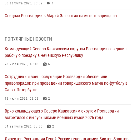
08 августа 2026, 06:32
1
Спецназ Росгвардии в Марий Эл почтил память товарища на
тактическом турнире (видео)
08 августа 2026, 06:15
9
1
ПОПУЛЯРНЫЕ НОВОСТИ
День физкультурника в Уральском округе Росгвардии отметили
Командующий Северо-Кавказским округом Росгвардии совершил
турнирами, мастер-классами и легкоатлетическими забегами
рабочую поездку в Чеченскую Республику
08 августа 2026, 06:03
9
23 июля 2026, 16:10
6
Кинологи Росгвардии со всей страны приступили к новому курсу
Сотрудники и военнослужащие Росгвардии обеспечили
подготовки на Урале
правопорядок при проведении товарищеского матча по футболу в
08 августа 2026, 05:00
3
Санкт-Петербурге
В ДНР выполняющие задачи СВО росгвардейцы получают из дома
13 июля 2026, 08:08
2
региональные газеты и поддержку земляков
Врио командующего Северо-Кавказским округом Росгвардии
08 августа 2026, 05:00
встретился с выпускниками военных вузов 2026 года
Комплексные проверки безопасности объектов образования с
04 августа 2026, 05:00
2
участием Росгвардии продолжаются на Урале
Директор Росгвардии Герой России генерал армии Виктор Золотов