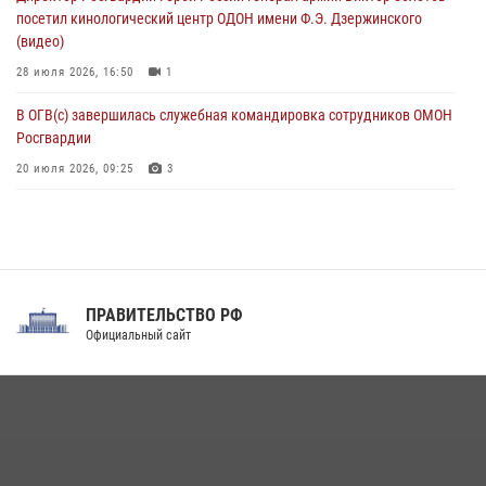
08 августа 2026, 04:01
5
посетил кинологический центр ОДОН имени Ф.Э. Дзержинского
(видео)
28 июля 2026, 16:50
1
В ОГВ(с) завершилась служебная командировка сотрудников ОМОН
Росгвардии
20 июля 2026, 09:25
3
Директор Росгвардии Герой России генерал армии Виктор Золотов
поздравил специалистов подразделений тыла с профессиональным
праздником
31 июля 2026, 21:01
ПРАВИТЕЛЬСТВО РФ
Праздник «Один день с Росгвардией» к 105-летию Центрального
Официальный сайт
округа прошел на Поклонной горе
18 июля 2026, 13:43
15
1
При силовой поддержке СОБР Росгвардии в Иркутской области
повели рейды по соблюдению миграционного законодательства
(видео)