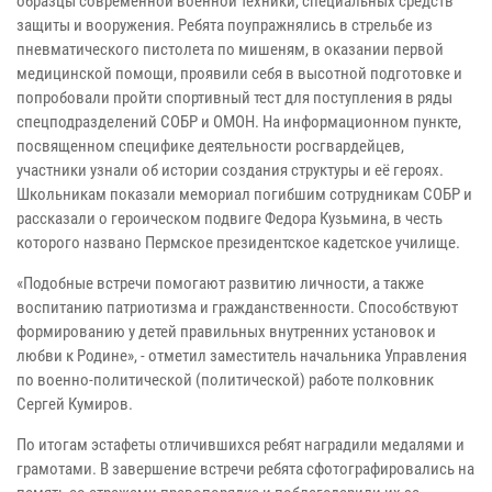
образцы современной военной техники, специальных средств
защиты и вооружения. Ребята поупражнялись в стрельбе из
пневматического пистолета по мишеням, в оказании первой
медицинской помощи, проявили себя в высотной подготовке и
попробовали пройти спортивный тест для поступления в ряды
спецподразделений СОБР и ОМОН. На информационном пункте,
посвященном специфике деятельности росгвардейцев,
участники узнали об истории создания структуры и её героях.
Школьникам показали мемориал погибшим сотрудникам СОБР и
рассказали о героическом подвиге Федора Кузьмина, в честь
которого названо Пермское президентское кадетское училище.
«Подобные встречи помогают развитию личности, а также
воспитанию патриотизма и гражданственности. Способствуют
формированию у детей правильных внутренних установок и
любви к Родине», - отметил заместитель начальника Управления
по военно-политической (политической) работе полковник
Сергей Кумиров.
По итогам эстафеты отличившихся ребят наградили медалями и
грамотами.
В завершение встречи ребята сфотографировались на