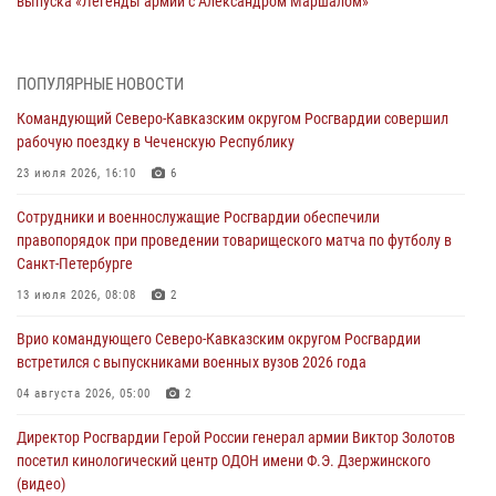
выпуска «Легенды армии с Александром Маршалом»
07 августа 2026, 12:00
Представители ФСБ России по Уральскому округу Росгвардии и
ПОПУЛЯРНЫЕ НОВОСТИ
ветераны военной контрразведки почтили память Николая
Командующий Северо-Кавказским округом Росгвардии совершил
Кузнецова
рабочую поездку в Чеченскую Республику
07 августа 2026, 12:00
4
23 июля 2026, 16:10
6
Росгвардейцы пресекли попытку руферов подняться на крышу
Сотрудники и военнослужащие Росгвардии обеспечили
Смольного собора в Санкт-Петербурге (видео)
правопорядок при проведении товарищеского матча по футболу в
07 августа 2026, 11:34
3
1
Санкт-Петербурге
В Курске росгвардейцы провели занятие по основам
13 июля 2026, 08:08
2
взрывобезопасности
Врио командующего Северо-Кавказским округом Росгвардии
07 августа 2026, 11:33
встретился с выпускниками военных вузов 2026 года
Рэпер ST посетил раненых росгвардейцев в Главном военном
04 августа 2026, 05:00
2
клиническом госпитале ведомства
Директор Росгвардии Герой России генерал армии Виктор Золотов
07 августа 2026, 11:18
2
посетил кинологический центр ОДОН имени Ф.Э. Дзержинского
(видео)