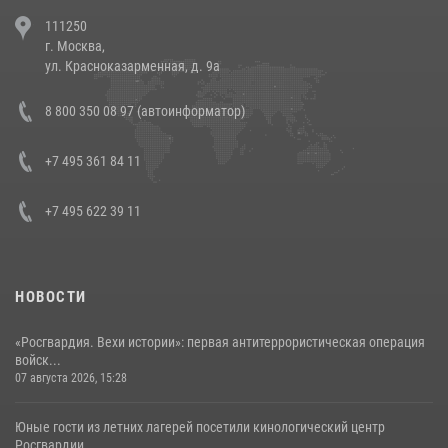
В Челябинске росгвардейцы задержали злоумышленников,
111250
напавших на бригаду скорой помощи (видео)
г. Москва,
14 июля 2026, 12:20
1
ул. Красноказарменная, д. 9а
В Росгвардии прошла военно-научная конференция по обобщению
8 800 350 08 97 (автоинформатор)
боевого опыта
08 июля 2026, 07:01
+7 495 361 84 11
+7 495 622 39 11
НОВОСТИ
«Росгвардия. Вехи истории»: первая антитеррористическая операция
войск...
07 августа 2026, 15:28
Юные гости из летних лагерей посетили кинологический центр
Росгвардии ...