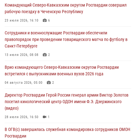
Командующий Северо-Кавказским округом Росгвардии совершил
06 августа 2026, 11:20
1
рабочую поездку в Чеченскую Республику
Взрывотехники Росгвардии на Ставрополье обезвредили снаряд
23 июля 2026, 16:10
6
времен Великой Отечественной войны
Сотрудники и военнослужащие Росгвардии обеспечили
06 августа 2026, 11:15
правопорядок при проведении товарищеского матча по футболу в
Санкт-Петербурге
Подвиги героев‑росгвардейцев увековечили в новой музейной
экспозиции белгородского музея‑диорамы «Курская битва.
13 июля 2026, 08:08
2
Белгородское направление»
Врио командующего Северо-Кавказским округом Росгвардии
06 августа 2026, 10:30
3
встретился с выпускниками военных вузов 2026 года
Охрану общественного порядка и безопасность на футбольном
04 августа 2026, 05:00
2
матче в Москве обеспечила Росгвардия (видео)
Директор Росгвардии Герой России генерал армии Виктор Золотов
06 августа 2026, 10:13
1
посетил кинологический центр ОДОН имени Ф.Э. Дзержинского
(видео)
28 июля 2026, 16:50
1
В ОГВ(с) завершилась служебная командировка сотрудников ОМОН
Росгвардии