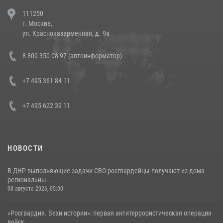
В Челябинске росгвардейцы задержали злоумышленников,
111250
напавших на бригаду скорой помощи (видео)
г. Москва,
14 июля 2026, 12:20
1
ул. Красноказарменная, д. 9а
В Росгвардии прошла военно-научная конференция по обобщению
8 800 350 08 97 (автоинформатор)
боевого опыта
08 июля 2026, 07:01
+7 495 361 84 11
+7 495 622 39 11
НОВОСТИ
В ДНР выполняющие задачи СВО росгвардейцы получают из дома
региональны...
08 августа 2026, 05:00
«Росгвардия. Вехи истории»: первая антитеррористическая операция
войск...