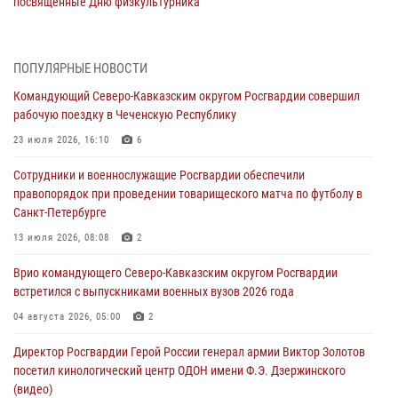
посвященные Дню физкультурника
08 августа 2026, 04:00
5
На Дальнем Востоке продолжается всероссийская акция "Каникулы
ПОПУЛЯРНЫЕ НОВОСТИ
с Росгвардией"
Командующий Северо-Кавказским округом Росгвардии совершил
08 августа 2026, 00:00
3
рабочую поездку в Чеченскую Республику
Заместитель директора Росгвардии генерал-полковник Владислав
23 июля 2026, 16:10
6
Ершов поздравил военнослужащих и сотрудников ведомства с
Сотрудники и военнослужащие Росгвардии обеспечили
Днем физкультурника
правопорядок при проведении товарищеского матча по футболу в
07 августа 2026, 21:01
Санкт-Петербурге
«Росгвардия. Вехи истории»: первая антитеррористическая
13 июля 2026, 08:08
2
операция войск правопорядка
Врио командующего Северо-Кавказским округом Росгвардии
07 августа 2026, 15:28
1
встретился с выпускниками военных вузов 2026 года
В Башкортостане при силовой поддержке спецназа Росгвардии
04 августа 2026, 05:00
2
пресечена противоправная деятельность, связанная с пропагандой
Директор Росгвардии Герой России генерал армии Виктор Золотов
терроризма (видео)
посетил кинологический центр ОДОН имени Ф.Э. Дзержинского
07 августа 2026, 13:30
1
(видео)