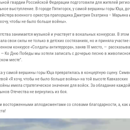
ьной гвардии Российской Федерации подготовили для жителей регио
ьное выступление. В городе Пятигорск, у самой вершины горы Юца, до
ейстера военного оркестра прапорщика Дмитрия Охатрина – Марьяна
 хочу, чтобы не было больше войны».
етства занимается музыкой и участвует в вокальных конкурсах. В этом
ла свои силы не только в детских состязаниях, но и приняла участие 
нном конкурсе «Солдаты антитеррора», заняв III место, — рассказыва
 — Ко Дню Победы мы хотели записать с дочерью песню в живописно
ском месте".
ка у самой вершины горы Юца превратилась в концертную сцену. Симв
ой «Я хочу, чтобы не было больше войны» на той высоте Кавказских
ойны имела стратегическое значение для войск. За обладание каждой
нов Отечества не вернулись из боя.
 восторженными аплодисментами со словами благодарности, а, как 
та!