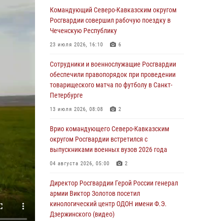
Командующий Северо-Кавказским округом
В Грозном военнослужащие Росгвардии
Росгвардии совершил рабочую поездку в
присоединились к всероссийской донорской
Чеченскую Республику
акции «От сердца к сердцу»
23 июля 2026, 16:10
6
06 августа 2026, 06:30
Сотрудники и военнослужащие Росгвардии
В Бурятии и Приамурье росгвардейцы
обеспечили правопорядок при проведении
задержали подозреваемых в незаконном
товарищеского матча по футболу в Санкт-
обороте наркотиков
Петербурге
06 августа 2026, 06:15
13 июля 2026, 08:08
2
На Сахалине при участии СОБР Росгвардии
Врио командующего Северо-Кавказским
пресекли нелегальную добычу биоресурсов
округом Росгвардии встретился с
выпускниками военных вузов 2026 года
06 августа 2026, 05:12
04 августа 2026, 05:00
2
Росгвардейцы уничтожили свыше 120
беспилотников в ЛНР
Директор Росгвардии Герой России генерал
армии Виктор Золотов посетил
06 августа 2026, 05:00
кинологический центр ОДОН имени Ф.Э.
Дзержинского (видео)
Выпускники вузов Росгвардии прибыли для