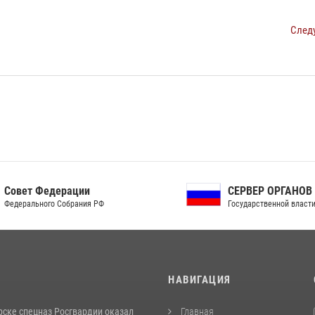
След
ет Федерации
СЕРВЕР ОРГАНОВ
рального Собрания РФ
Государственной власти РФ
И
НАВИГАЦИЯ
рске спецназ Росгвардии оказал
Главная