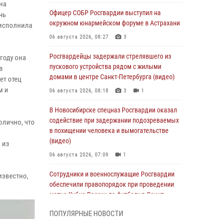
на
Офицер СОБР Росгвардии выступил на
чь
окружном юнармейском форуме в Астрахани
 исполнила
06 августа 2026, 08:27
3
Росгвардейцы задержали стрелявшего из
 году она
пускового устройства рядом с жилыми
в
домами в центре Санкт-Петербурга (видео)
ет отец
м и
06 августа 2026, 08:18
3
1
В Новосибирске спецназ Росгвардии оказал
содействие при задержании подозреваемых
олично, что
в похищении человека и вымогательстве
(видео)
 из
06 августа 2026, 07:09
1
Сотрудники и военнослужащие Росгвардии
известно,
обеспечили правопорядок при проведении
матча Кубка России по футболу в Санкт-
Петербурге
ПОПУЛЯРНЫЕ НОВОСТИ
06 августа 2026, 07:03
3