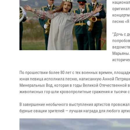
национал
оригинал
концертм
песню «Я
"Дочь с д
попробова
ведомстве
Марьяны.
историче
По прошествии более 80 лет с тех военных времен, площад
юная певица исполнила песню, написанную Анной Петряшев
Минеральных Вод, которая в годы Великой Отечественной в
живописных гор шли кровопролитные сражения и тысячи сы
В завершение необычного выступления артистов провожали
бурные овации зрителей — лучшая награда для любого артис