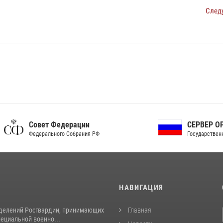
След
ет Федерации
СЕРВЕР ОРГАНОВ
рального Собрания РФ
Государственной власти РФ
И
НАВИГАЦИЯ
делений Росгвардии, принимающих
Главная
пециальной военно...