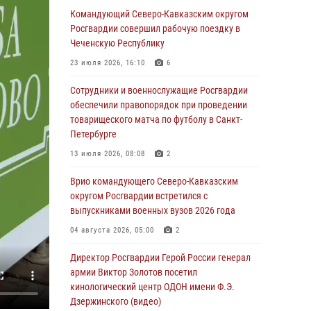
Командующий Северо-Кавказским округом
В Саранске росгвардейцы приняли учав
Росгвардии совершил рабочую поездку в
25‑летии канонизации святого праведного
Чеченскую Республику
воина Федора Ушакова (видео)
23 июля 2026, 16:10
6
07 августа 2026, 06:15
7
1
Сотрудники и военнослужащие Росгвардии
Росгвардейцы оказали адресную помощь
обеспечили правопорядок при проведении
жителям Луганской Народной Республики
товарищеского матча по футболу в Санкт-
Петербурге
07 августа 2026, 05:00
13 июля 2026, 08:08
2
Сотрудники Росгвардии в Забайкалье
потушили загоревшийся дом с детьми внутри
Врио командующего Северо-Кавказским
округом Росгвардии встретился с
07 августа 2026, 04:10
1
выпускниками военных вузов 2026 года
Оказавшего сопротивление злоумышленника
04 августа 2026, 05:00
2
задержали при участии Росгвардии в
Донецке (видео)
Директор Росгвардии Герой России генерал
армии Виктор Золотов посетил
07 августа 2026, 04:00
1
кинологический центр ОДОН имени Ф.Э.
Дзержинского (видео)
При силовой поддержке спецназа