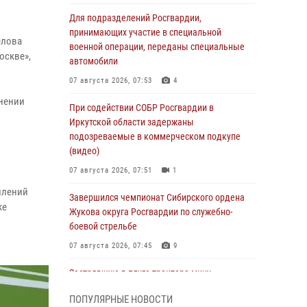
Для подразделений Росгвардии,
принимающих участие в специальной
елова
военной операции, переданы специальные
оскве»,
автомобили
07 августа 2026, 07:53
4
лнении
При содействии СОБР Росгвардии в
Иркутской области задержаны
подозреваемые в коммерческом подкупе
(видео)
07 августа 2026, 07:51
1
плений
Завершился чемпионат Сибирского ордена
ке
Жукова округа Росгвардии по служебно-
боевой стрельбе
07 августа 2026, 07:45
9
Застрявшую в плуге трактора мину
уничтожили росгвардейцы на Кубани
ПОПУЛЯРНЫЕ НОВОСТИ
07 августа 2026, 06:49
1