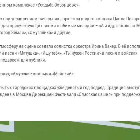
онном комплексе «Усадьба Воронцово».
в под управлением начальника оркестра подполковника Павла Погор
 для присутствующих всеми любимые мелодии – «А я иду, шагаю по М
ород Земли», «Смуглянка» и другие.
тмосферу на сцене создала солистка оркестра Ирина Вакер. В её испо
и песни «Матушка», «Ищу тебя», «Ты нужен России» и песня о войсках
подарком для публики.
саду», «Амурские волны» и «Майский».
крытых городских площадках уже девятый год подряд. Традиция высту
ождена в Москве Дирекцией Фестиваля «Спасская башня» при поддерж