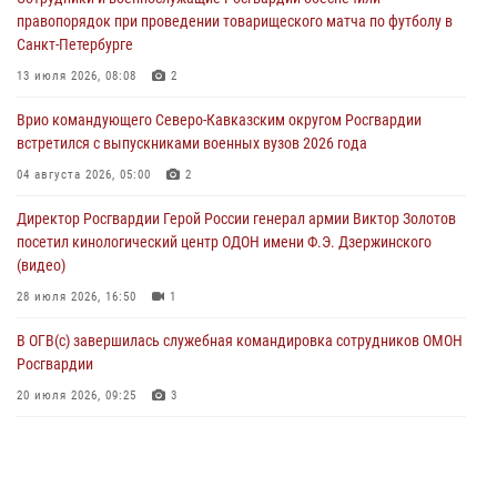
задержаны в Дагестане при силовой поддержке Росгвардии
правопорядок при проведении товарищеского матча по футболу в
06 августа 2026, 09:00
Санкт-Петербурге
В Югре при силовой поддержке ОМОН Росгвардии задержаны
13 июля 2026, 08:08
2
подозреваемые в страховом мошенничестве
Врио командующего Северо-Кавказским округом Росгвардии
06 августа 2026, 08:56
2
1
встретился с выпускниками военных вузов 2026 года
Офицер СОБР Росгвардии выступил на окружном юнармейском
04 августа 2026, 05:00
2
форуме в Астрахани
Директор Росгвардии Герой России генерал армии Виктор Золотов
06 августа 2026, 08:27
3
посетил кинологический центр ОДОН имени Ф.Э. Дзержинского
(видео)
28 июля 2026, 16:50
1
В ОГВ(с) завершилась служебная командировка сотрудников ОМОН
Росгвардии
20 июля 2026, 09:25
3
Директор Росгвардии Герой России генерал армии Виктор Золотов
поздравил специалистов подразделений тыла с профессиональным
праздником