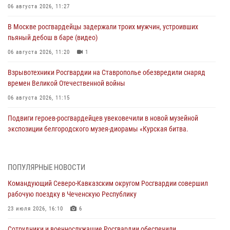
06 августа 2026, 11:27
В Москве росгвардейцы задержали троих мужчин, устроивших
пьяный дебош в баре (видео)
06 августа 2026, 11:20
1
Взрывотехники Росгвардии на Ставрополье обезвредили снаряд
времен Великой Отечественной войны
06 августа 2026, 11:15
Подвиги героев‑росгвардейцев увековечили в новой музейной
экспозиции белгородского музея‑диорамы «Курская битва.
Белгородское направление»
06 августа 2026, 10:30
3
ПОПУЛЯРНЫЕ НОВОСТИ
Охрану общественного порядка и безопасность на футбольном
Командующий Северо-Кавказским округом Росгвардии совершил
матче в Москве обеспечила Росгвардия (видео)
рабочую поездку в Чеченскую Республику
06 августа 2026, 10:13
1
23 июля 2026, 16:10
6
Подозреваемые в незаконном обороте запрещенных веществ
Сотрудники и военнослужащие Росгвардии обеспечили