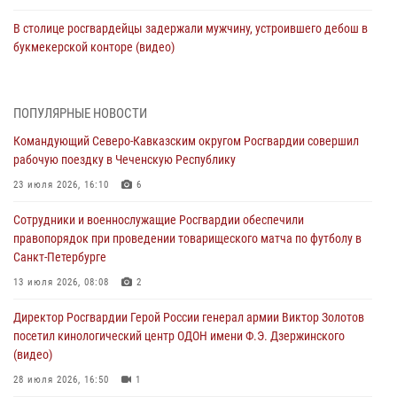
В столице росгвардейцы задержали мужчину, устроившего дебош в
букмекерской конторе (видео)
05 августа 2026, 13:25
1
В Удмуртии при силовой поддержке спецназа Росгвардии
ПОПУЛЯРНЫЕ НОВОСТИ
задержаны подозреваемые в мошенничестве под видом оказания
Командующий Северо-Кавказским округом Росгвардии совершил
оздоровительных услуг (видео)
рабочую поездку в Чеченскую Республику
05 августа 2026, 13:20
1
1
23 июля 2026, 16:10
6
В Москве дети сотрудников и военнослужащих Росгвардии
Сотрудники и военнослужащие Росгвардии обеспечили
посетили мастер-класс по художественной гимнастике
правопорядок при проведении товарищеского матча по футболу в
05 августа 2026, 13:00
3
Санкт-Петербурге
Офицеры Росгвардии и ветераны войск правопорядка почтили
13 июля 2026, 08:08
2
память генерала армии Ивана Кирилловича Яковлева
Директор Росгвардии Герой России генерал армии Виктор Золотов
05 августа 2026, 12:40
6
посетил кинологический центр ОДОН имени Ф.Э. Дзержинского
(видео)
Росгвардейцы приняли участие в акции «Волна памяти»,
посвящённой 83‑й годовщине освобождения Белгорода от
28 июля 2026, 16:50
1