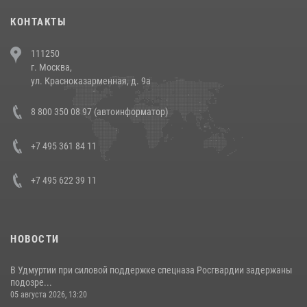
30 июля 2026, 08:00
1
КОНТАКТЫ
В Челябинске росгвардейцы задержали злоумышленников,
111250
напавших на бригаду скорой помощи (видео)
г. Москва,
14 июля 2026, 12:20
1
ул. Красноказарменная, д. 9а
В Росгвардии прошла военно-научная конференция по обобщению
8 800 350 08 97 (автоинформатор)
боевого опыта
08 июля 2026, 07:01
+7 495 361 84 11
+7 495 622 39 11
НОВОСТИ
В Удмуртии при силовой поддержке спецназа Росгвардии задержаны
подозре...
05 августа 2026, 13:20