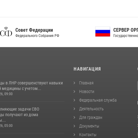
ет Федерации
СЕРВЕР ОРГАНОВ
рального Собрания РФ
Государственной власти РФ
И
НАВИГАЦИЯ
цы в ЛНР совершенствуют навыки
Главная
 медицины с учетом...
Новости
26, 09:00
Федеральная служба
Деятельность
лняющие задачи СВО
цы получают из дома
Для граждан
...
26, 05:00
Документы
Контакты