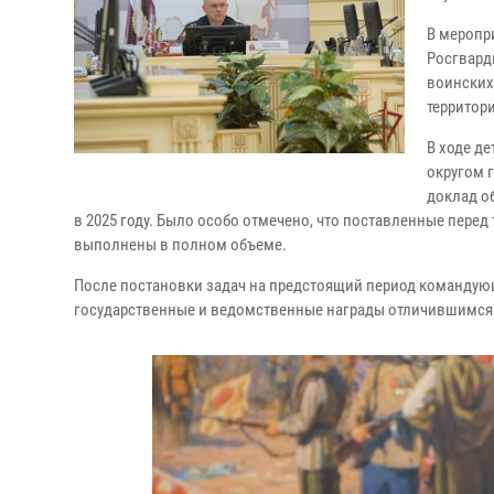
В меропр
Росгвард
воинских
территор
В ходе д
округом 
доклад о
в 2025 году. Было особо отмечено, что поставленные пере
выполнены в полном объеме.
После постановки задач на предстоящий период командую
государственные и ведомственные награды отличившимся