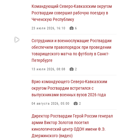
В Москве росгвардейцы оказали помощь
Командующий Северо-Кавказским округом
медикам и девушке с ограниченными
Росгвардии совершил рабочую поездку в
возможностями здоровья (видео)
Чеченскую Республику
08 августа 2026, 06:32
1
23 июля 2026, 16:10
6
Спецназ Росгвардии в Марий Эл почтил
Сотрудники и военнослужащие Росгвардии
память товарища на тактическом турнире
обеспечили правопорядок при проведении
(видео)
товарищеского матча по футболу в Санкт-
Петербурге
08 августа 2026, 06:15
9
1
13 июля 2026, 08:08
2
День физкультурника в Уральском округе
Росгвардии отметили турнирами, мастер-
Врио командующего Северо-Кавказским
классами и легкоатлетическими забегами
округом Росгвардии встретился с
выпускниками военных вузов 2026 года
08 августа 2026, 06:03
9
04 августа 2026, 05:00
2
Кинологи Росгвардии со всей страны
приступили к новому курсу подготовки на
Директор Росгвардии Герой России генерал
Урале
армии Виктор Золотов посетил
кинологический центр ОДОН имени Ф.Э.
08 августа 2026, 05:00
3
Дзержинского (видео)