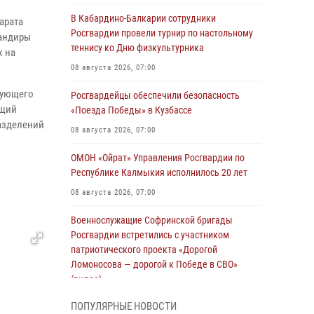
В Кабардино-Балкарии сотрудники
арата
Росгвардии провели турнир по настольному
мандиры
теннису ко Дню физкультурника
х на
08 августа 2026, 07:00
дующего
Росгвардейцы обеспечили безопасность
ющий
«Поезда Победы» в Кузбассе
азделений
08 августа 2026, 07:00
и
ОМОН «Ойрат» Управления Росгвардии по
Республике Калмыкия исполнилось 20 лет
08 августа 2026, 07:00
Военнослужащие Софринской бригады
Росгвардии встретились с участником
патриотического проекта «Дорогой
Ломоносова — дорогой к Победе в СВО»
(видео)
08 августа 2026, 07:00
2
1
ПОПУЛЯРНЫЕ НОВОСТИ