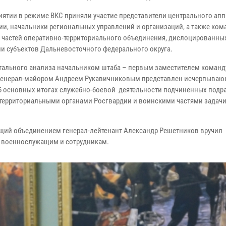
иятии в режиме ВКС приняли участие представители центрального апп
ии, начальники региональных управлений и организаций, а также ко
 частей оперативно-территориального объединения, дислоцированны
ии субъектов Дальневосточного федерального округа.
етального анализа начальником штаба – первым заместителем коман
генерал-майором Андреем Рукавичниковым представлен исчерпыва
б основных итогах служебно-боевой деятельности подчиненных подр
д территориальными органами Росгвардии и воинскими частями задач
щий объединением генерал-лейтенант Александр Решетников вручил
 военнослужащим и сотрудникам.