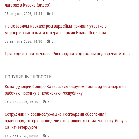
лагерях в Курске (видео)
05 августа 2026, 14:44
1
На Северном Кавказе росгвардейцы приняли участие в
мероприятиях памяти генерала армии Ивана Яковлева
05 августа 2026, 14:30
3
При содействии спецназа Росгвардии задержаны подозреваемые в
организации незаконной миграции в Подмосковье (видео)
05 августа 2026, 14:25
1
ПОПУЛЯРНЫЕ НОВОСТИ
В Великом Новгороде СОБР Росгвардии оказал содействие в
Командующий Северо-Кавказским округом Росгвардии совершил
задержании подозреваемых в причинении имущественного ущерба
рабочую поездку в Чеченскую Республику
05 августа 2026, 13:53
23 июля 2026, 16:10
6
Формулу безопасности показал спецназ Росгвардии юным
Сотрудники и военнослужащие Росгвардии обеспечили
динамовцам Свердловской области
правопорядок при проведении товарищеского матча по футболу в
05 августа 2026, 13:50
4
Санкт-Петербурге
В столице росгвардейцы задержали мужчину, устроившего дебош в
13 июля 2026, 08:08
2