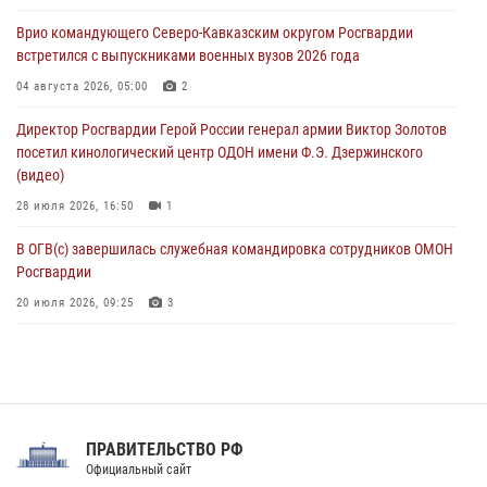
букмекерской конторе (видео)
Врио командующего Северо-Кавказским округом Росгвардии
05 августа 2026, 13:25
1
встретился с выпускниками военных вузов 2026 года
В Удмуртии при силовой поддержке спецназа Росгвардии
04 августа 2026, 05:00
2
задержаны подозреваемые в мошенничестве под видом оказания
Директор Росгвардии Герой России генерал армии Виктор Золотов
оздоровительных услуг (видео)
посетил кинологический центр ОДОН имени Ф.Э. Дзержинского
05 августа 2026, 13:20
1
1
(видео)
28 июля 2026, 16:50
1
В ОГВ(с) завершилась служебная командировка сотрудников ОМОН
Росгвардии
20 июля 2026, 09:25
3
Директор Росгвардии Герой России генерал армии Виктор Золотов
поздравил специалистов подразделений тыла с профессиональным
праздником
31 июля 2026, 21:01
ПРАВИТЕЛЬСТВО РФ
Праздник «Один день с Росгвардией» к 105-летию Центрального
Официальный сайт