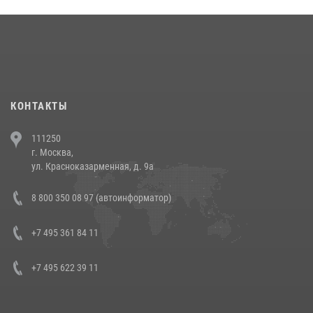
округа прошел на Поклонной горе
18 июля 2026, 13:43
15
1
При силовой поддержке СОБР Росгвардии в Иркутской области
повели рейды по соблюдению миграционного законодательства
(видео)
30 июля 2026, 08:00
1
КОНТАКТЫ
В Челябинске росгвардейцы задержали злоумышленников,
111250
напавших на бригаду скорой помощи (видео)
г. Москва,
14 июля 2026, 12:20
1
ул. Красноказарменная, д. 9а
В Росгвардии прошла военно-научная конференция по обобщению
8 800 350 08 97 (автоинформатор)
боевого опыта
08 июля 2026, 07:01
+7 495 361 84 11
+7 495 622 39 11