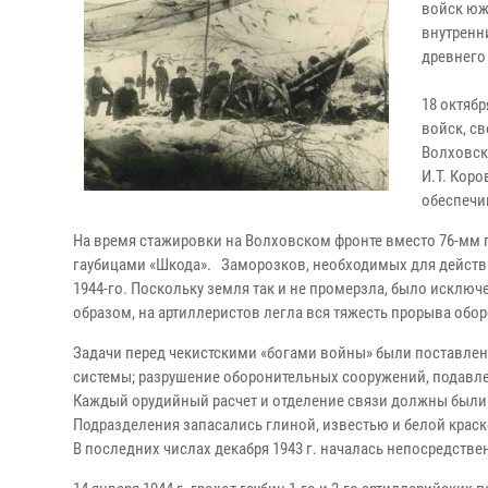
войск юж
внутренн
древнего
18 октябр
войск, с
Волховск
И.Т. Коро
обеспечив
На время стажировки на Волховском фронте вместо 76-мм
гаубицами «Шкода». Заморозков, необходимых для действий
1944-го. Поскольку земля так и не промерзла, было искл
образом, на артиллеристов легла вся тяжесть прорыва обо
Задачи перед чекистскими «богами войны» были поставлен
системы; разрушение оборонительных сооружений, подавл
Каждый орудийный расчет и отделение связи должны были 
Подразделения запасались глиной, известью и белой краско
В последних числах декабря 1943 г. началась непосредств