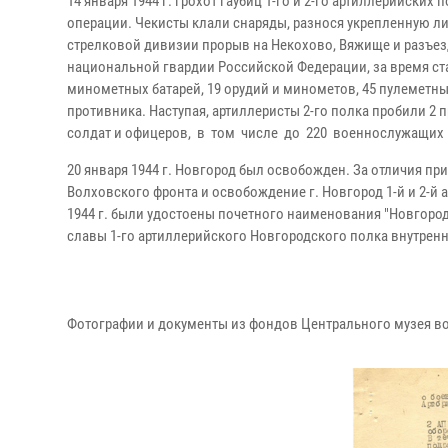
14 января 1944 г. грохот гаубиц 1-го и 2-го артиллерийск
операции. Чекисты клали снаряды, разнося укрепленную ли
стрелковой дивизии прорыв на Некохово, Вяжище и разъе
национальной гвардии Российской Федерации, за время ст
минометных батарей, 19 орудий и минометов, 45 пулеметны
противника. Наступая, артиллеристы 2-го полка пробили 2
солдат и офицеров, в том числе до 220 военнослужащих 
20 января 1944 г. Новгород был освобожден. За отличия п
Волховского фронта и освобождение г. Новгород 1-й и 2-
1944 г. были удостоены почетного наименования "Новгоро
славы 1-го артиллерийского Новгородского полка внутренни
Фотографии и документы из фондов Центрального музея в