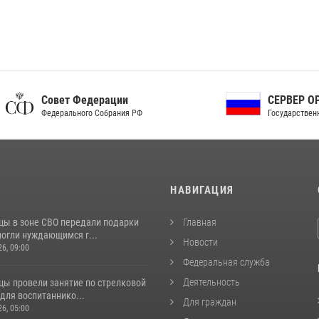
ет Федерации
СЕРВЕР ОРГАНОВ
рального Собрания РФ
Государственной власти РФ
И
НАВИГАЦИЯ
цы в зоне СВО передали подарки
Главная
могли нуждающимся г...
Новости
26, 09:00
Федеральная служба
Деятельность
цы провели занятие по стрелковой
для воспитаннико...
Для граждан
26, 05:00