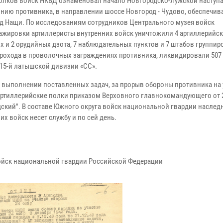
их полков войск НКВД ознаменовал начало Новгородско-Лужской наступ
нию противника, в направлении шоссе Новгород - Чудово, обеспечива
зд Нащи. По исследованиям сотрудников Центрального музея войск
ажировки артиллеристы внутренних войск уничтожили 4 артиллерийск
х и 2 орудийных дзота, 7 наблюдательных пунктов и 7 штабов группир
 прохода в проволочных заграждениях противника, ликвидировали 507
15-й латышской дивизии «СС».
ри выполнении поставленных задач, за прорыв обороны противника на 
й артиллерийские полки приказом Верховного главнокомандующего от 
дский". В составе Южного округа войск национальной гвардии наслед
х войск несет службу и по сей день.
ойск национальной гвардии Российской Федерации