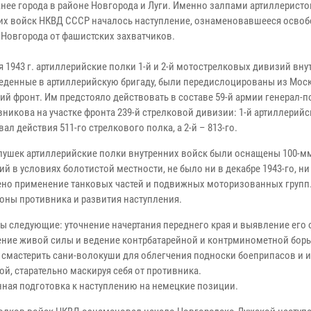
нее города в районе Новгорода и Луги. Именно залпами артиллеристо
их войск НКВД СССР началось наступление, ознаменовавшееся осво
 Новгорода от фашистских захватчиков.
я 1943 г. артиллерийские полки 1-й и 2-й мотострелковых дивизий вн
веденные в артиллерийскую бригаду, были передислоцированы из Мос
ий фронт. Им предстояло действовать в составе 59-й армии генерал-
вникова на участке фронта 239-й стрелковой дивизии: 1-й артиллерий
ал действия 511-го стрелкового полка, а 2-й – 813-го.
 пушек артиллерийские полки внутренних войск были оснащены 100-м
 в условиях болотистой местности, не было ни в декабре 1943-го, ни
ючено применение танковых частей и подвижных моторизованных групп
роны противника и развития наступления.
ы следующие: уточнение начертания переднего края и выявление его
ение живой силы и ведение контрбатарейной и контрминометной борь
смастерить сани-волокуши для облегчения подноски боеприпасов и 
й, старательно маскируя себя от противника.
енная подготовка к наступлению на немецкие позиции.