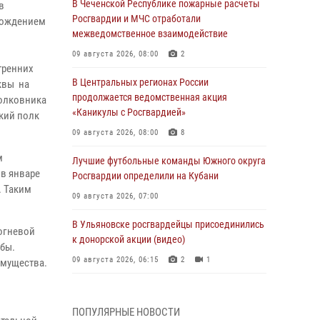
В Чеченской Республике пожарные расчеты
в
Росгвардии и МЧС отработали
бождением
межведомственное взаимодействие
09 августа 2026, 08:00
2
утренних
В Центральных регионах России
квы на
продолжается ведомственная акция
полковника
«Каникулы с Росгвардией»
ский полк
09 августа 2026, 08:00
8
м
Лучшие футбольные команды Южного округа
 в январе
Росгвардии определили на Кубани
. Таким
09 августа 2026, 07:00
В Ульяновске росгвардейцы присоединились
 огневой
к донорской акции (видео)
бы.
09 августа 2026, 06:15
2
1
имущества.
В регионах Урала бойцам Росгвардии в зону
СВО передали свежие тиражи газет
ПОПУЛЯРНЫЕ НОВОСТИ