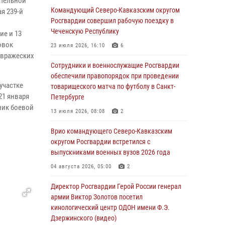
ательной
09 августа 2026, 05:00
Командующий Северо-Кавказским округом
я 239-й
Росгвардии совершил рабочую поездку в
Росгвардейцы провели занятие по
Чеченскую Республику
стрелковой подготовке для воспитанников
ие и 13
Центра детского, юношеского туризма и
овок
23 июля 2026, 16:10
6
краеведения Луганской Народной
 вражеских
Республики
Сотрудники и военнослужащие Росгвардии
обеспечили правопорядок при проведении
09 августа 2026, 05:00
участке
товарищеского матча по футболу в Санкт-
21 января
Петербурге
Всероссийская ведомственная акции
ник боевой
«Каникулы с Росгвардией проходит в Сибири
13 июля 2026, 08:08
2
09 августа 2026, 04:00
5
Врио командующего Северо-Кавказским
округом Росгвардии встретился с
Росгвардейцы провели патриотическое
выпускниками военных вузов 2026 года
занятие для детей на Поклонной горе в
Москве (видео)
04 августа 2026, 05:00
2
08 августа 2026, 14:10
3
1
Директор Росгвардии Герой России генерал
армии Виктор Золотов посетил
В ЛНР росгвардейцы провели тренировку по
кинологический центр ОДОН имени Ф.Э.
единоборствам для юных воспитанников
Дзержинского (видео)
спортивной школы