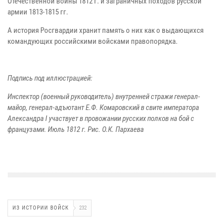
Отечественной войны 1812 г. и заграничных походов русской
армии 1813-1815 гг.
А история Росгвардии хранит память о них как о выдающихся
командующих российскими войсками правопорядка.
Подпись под иллюстрацией:
Инспектор (военный руководитель) внутренней стражи генерал-
майор, генерал-адъютант Е.Ф. Комаровский в свите императора
Александра I участвует в провожании русских полков на бой с
французами. Июль 1812 г. Рис. О.К. Пархаева
ИЗ ИСТОРИИ ВОЙСК
232