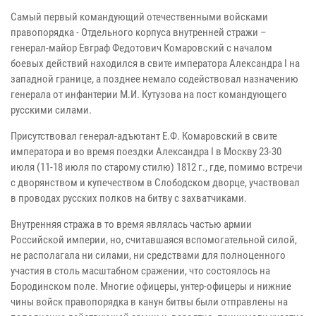
Самый первый командующий отечественными войсками
правопорядка - Отдельного корпуса внутренней стражи –
генерал-майор Евграф Федотович Комаровский с началом
боевых действий находился в свите императора Александра I на
западной границе, а позднее немало содействовал назначению
генерала от инфантерии М.И. Кутузова на пост командующего
русскими силами.
Присутствовал генерал-адъютант Е.Ф. Комаровский в свите
императора и во время поездки Александра I в Москву 23-30
июля (11-18 июля по старому стилю) 1812 г., где, помимо встречи
с дворянством и купечеством в Слободском дворце, участвовал
в проводах русских полков на битву с захватчиками.
Внутренняя стража в то время являлась частью армии
Российской империи, но, считавшаяся вспомогательной силой,
не располагала ни силами, ни средствами для полноценного
участия в столь масштабном сражении, что состоялось на
Бородинском поле. Многие офицеры, унтер-офицеры и нижние
чины войск правопорядка в канун битвы были отправлены на