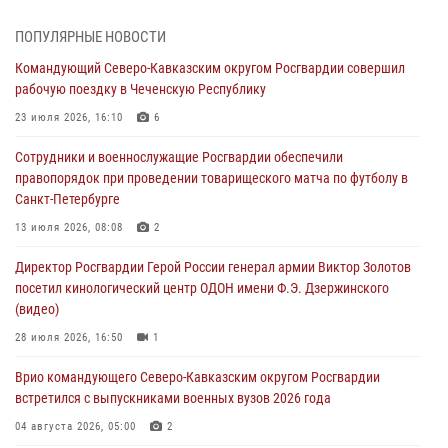
В Удмуртии при силовой поддержке спецназа Росгвардии
ПОПУЛЯРНЫЕ НОВОСТИ
задержаны подозреваемые в мошенничестве под видом оказания
Командующий Северо-Кавказским округом Росгвардии совершил
оздоровительных услуг (видео)
рабочую поездку в Чеченскую Республику
05 августа 2026, 13:20
1
1
23 июля 2026, 16:10
6
В Москве дети сотрудников и военнослужащих Росгвардии
Сотрудники и военнослужащие Росгвардии обеспечили
посетили мастер-класс по художественной гимнастике
правопорядок при проведении товарищеского матча по футболу в
05 августа 2026, 13:00
3
Санкт-Петербурге
Офицеры Росгвардии и ветераны войск правопорядка почтили
13 июля 2026, 08:08
2
память генерала армии Ивана Кирилловича Яковлева
Директор Росгвардии Герой России генерал армии Виктор Золотов
05 августа 2026, 12:40
6
посетил кинологический центр ОДОН имени Ф.Э. Дзержинского
(видео)
Росгвардейцы приняли участие в акции «Волна памяти»,
посвящённой 83‑й годовщине освобождения Белгорода от
28 июля 2026, 16:50
1
немецко‑фашистских захватчиков
Врио командующего Северо-Кавказским округом Росгвардии
05 августа 2026, 12:13
1
встретился с выпускниками военных вузов 2026 года
04 августа 2026, 05:00
2