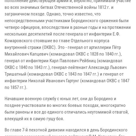
пополнение действующей армии и, вероятно, принимали участие
во всех значимых битвах Отечественной войны 1812 г. и
заграничном походе. Однако, точно известно, что
непосредственными участниками Бородинского сражения были
четверо офицеров, впоследствии в разные годы и на протяжении
нескольких десятилетий после генерала от инфантерии Е.Ф.
Комаровского стоявшие во главе Отдельного корпуса
внутренней стражи (ОКВС). Это - генерал от артиллерии Пётр
Михайлович Капцевич (командовал ОКВС с 1828 по 1840 гг.),
генерал от инфантерии Карл Павлович Рейбниц (командовал
ОКВС с 1840 по 1843 гг.), генерал-лейтенант Александр Львович
Тришатный (командовал ОКВС с 1843 по 1847 гг.) и генерал от
инфантерии Николай Иванович Гартунг (командовал ОКВС с 1847
по 1857 гг.).
Начавшие военную службу с юных лет, они до Бородино и
позднее участвовали во многих боевых походах, многократно
были ранены и все до единого отличались неутомимой отвагой,
влекущей их в самую гущу боя.
Во главе 7-й пехотной дивизии находился в день Бородинского