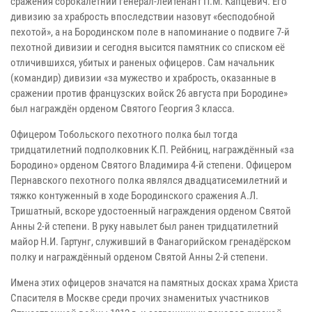
сражения сорокалетний генерал-лейтенант П.М. Капцевич. Его
дивизию за храбрость впоследствии назовут «бесподобной
пехотой», а на Бородинском поле в напоминание о подвиге 7-й
пехотной дивизии и сегодня высится памятник со списком её
отличившихся, убитых и раненых офицеров. Сам начальник
(командир) дивизии «за мужество и храбрость, оказанные в
сражении против французских войск 26 августа при Бородине»
был награждён орденом Святого Георгия 3 класса.
Офицером Тобольского пехотного полка был тогда
тридцатилетний подполковник К.П. Рейбниц, награждённый «за
Бородино» орденом Святого Владимира 4-й степени. Офицером
Пернавского пехотного полка являлся двадцатисемилетний и
тяжко контуженный в ходе Бородинского сражения А.Л.
Тришатный, вскоре удостоенный награждения орденом Святой
Анны 2-й степени. В руку навылет был ранен тридцатилетний
майор Н.И. Гартунг, служивший в Фанагорийском гренадёрском
полку и награждённый орденом Святой Анны 2-й степени.
Имена этих офицеров значатся на памятных досках храма Христа
Спасителя в Москве среди прочих знаменитых участников