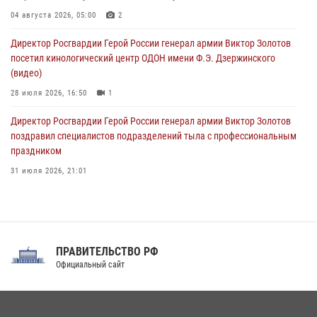
В регионах Урала бойцам Росгвардии в зону СВО передали свежие
тиражи газет
04 августа 2026, 05:00
2
09 августа 2026, 05:00
Директор Росгвардии Герой России генерал армии Виктор Золотов
посетил кинологический центр ОДОН имени Ф.Э. Дзержинского
(видео)
28 июля 2026, 16:50
1
Директор Росгвардии Герой России генерал армии Виктор Золотов
поздравил специалистов подразделений тыла с профессиональным
праздником
31 июля 2026, 21:01
В ОГВ(с) завершилась служебная командировка сотрудников ОМОН
Росгвардии
20 июля 2026, 09:25
3
ПРАВИТЕЛЬСТВО РФ
Праздник «Один день с Росгвардией» к 105-летию Центрального
Официальный сайт
округа прошел на Поклонной горе
18 июля 2026, 13:43
15
1