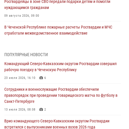
Росгвардейцы в зоне СВО передали подарки детям и помогли
нуждающимся гражданам
09 августа 2026, 09:00
В Чеченской Республике пожарные расчеты Росгвардии и МЧС
отработали межведомственное взаимодействие
09 августа 2026, 08:00
2
В Центральных регионах России продолжается ведомственная
ПОПУЛЯРНЫЕ НОВОСТИ
акция «Каникулы с Росгвардией»
Командующий Северо-Кавказским округом Росгвардии совершил
09 августа 2026, 08:00
8
рабочую поездку в Чеченскую Республику
Лучшие футбольные команды Южного округа Росгвардии
23 июля 2026, 16:10
6
определили на Кубани
Сотрудники и военнослужащие Росгвардии обеспечили
09 августа 2026, 07:00
правопорядок при проведении товарищеского матча по футболу в
Санкт-Петербурге
В Ульяновске росгвардейцы присоединились к донорской акции
(видео)
13 июля 2026, 08:08
2
09 августа 2026, 06:15
2
1
Врио командующего Северо-Кавказским округом Росгвардии
встретился с выпускниками военных вузов 2026 года