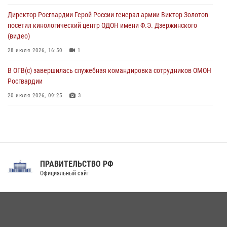
В Курске росгвардейцы провели занятие по основам
Директор Росгвардии Герой России генерал армии Виктор Золотов
взрывобезопасности
посетил кинологический центр ОДОН имени Ф.Э. Дзержинского
07 августа 2026, 11:33
(видео)
28 июля 2026, 16:50
1
В ОГВ(с) завершилась служебная командировка сотрудников ОМОН
Росгвардии
20 июля 2026, 09:25
3
Директор Росгвардии Герой России генерал армии Виктор Золотов
поздравил специалистов подразделений тыла с профессиональным
праздником
31 июля 2026, 21:01
ПРАВИТЕЛЬСТВО РФ
Праздник «Один день с Росгвардией» к 105-летию Центрального
Официальный сайт
округа прошел на Поклонной горе
18 июля 2026, 13:43
15
1
При силовой поддержке СОБР Росгвардии в Иркутской области
повели рейды по соблюдению миграционного законодательства