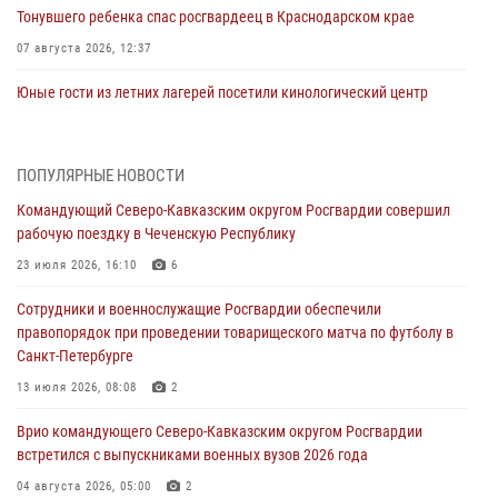
Тонувшего ребенка спас росгвардеец в Краснодарском крае
07 августа 2026, 12:37
Юные гости из летних лагерей посетили кинологический центр
Росгвардии (видео)
07 августа 2026, 12:20
3
1
ПОПУЛЯРНЫЕ НОВОСТИ
Представители ФСБ России по Уральскому округу Росгвардии и
Командующий Северо-Кавказским округом Росгвардии совершил
ветераны военной контрразведки почтили память Николая
рабочую поездку в Чеченскую Республику
Кузнецова
23 июля 2026, 16:10
6
07 августа 2026, 12:00
4
Сотрудники и военнослужащие Росгвардии обеспечили
Ветеран войск правопорядка генерал-майор Иван Пияшев – герой
правопорядок при проведении товарищеского матча по футболу в
выпуска «Легенды армии с Александром Маршалом»
Санкт-Петербурге
07 августа 2026, 12:00
13 июля 2026, 08:08
2
Росгвардейцы пресекли попытку руферов подняться на крышу
Врио командующего Северо-Кавказским округом Росгвардии
Смольного собора в Санкт-Петербурге (видео)
встретился с выпускниками военных вузов 2026 года
07 августа 2026, 11:34
3
1
04 августа 2026, 05:00
2