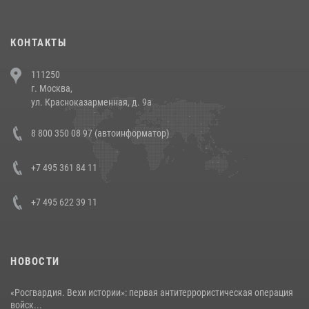
(видео)
30 июля 2026, 08:00
1
КОНТАКТЫ
В Челябинске росгвардейцы задержали злоумышленников,
111250
напавших на бригаду скорой помощи (видео)
г. Москва,
14 июля 2026, 12:20
1
ул. Красноказарменная, д. 9а
В Росгвардии прошла военно-научная конференция по обобщению
8 800 350 08 97 (автоинформатор)
боевого опыта
08 июля 2026, 07:01
+7 495 361 84 11
+7 495 622 39 11
НОВОСТИ
«Росгвардия. Вехи истории»: первая антитеррористическая операция
войск...