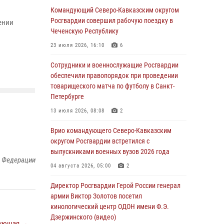
Ветеран войск правопорядка генерал-майор
Командующий Северо-Кавказским округом
Иван Пияшев – герой выпуска «Легенды
Росгвардии совершил рабочую поездку в
ении
армии с Александром Маршалом»
Чеченскую Республику
07 августа 2026, 12:00
23 июля 2026, 16:10
6
Росгвардейцы пресекли попытку руферов
Сотрудники и военнослужащие Росгвардии
подняться на крышу Смольного собора в
обеспечили правопорядок при проведении
Санкт-Петербурге (видео)
товарищеского матча по футболу в Санкт-
Петербурге
07 августа 2026, 11:34
3
1
13 июля 2026, 08:08
2
В Курске росгвардейцы провели занятие по
основам взрывобезопасности
Врио командующего Северо-Кавказским
округом Росгвардии встретился с
07 августа 2026, 11:33
выпускниками военных вузов 2026 года
й Федерации
Рэпер ST посетил раненых росгвардейцев в
04 августа 2026, 05:00
2
Главном военном клиническом госпитале
ведомства
Директор Росгвардии Герой России генерал
армии Виктор Золотов посетил
07 августа 2026, 11:18
2
кинологический центр ОДОН имени Ф.Э.
Дзержинского (видео)
Патриотическая акция «Каникулы с
ующая →