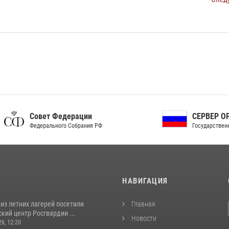
ет Федерации
СЕРВЕР ОРГАНОВ
рального Собрания РФ
Государственной власти РФ
И
НАВИГАЦИЯ
из летних лагерей посетили
Главная
кий центр Росгвардии ...
Новости
26, 12:20