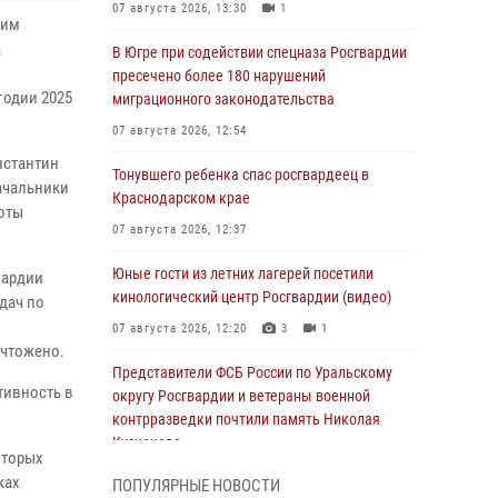
07 августа 2026, 13:30
1
ким
а
В Югре при содействии спецназа Росгвардии
пресечено более 180 нарушений
годии 2025
миграционного законодательства
07 августа 2026, 12:54
нстантин
Тонувшего ребенка спас росгвардеец в
начальники
Краснодарском крае
оты
07 августа 2026, 12:37
Юные гости из летних лагерей посетили
вардии
кинологический центр Росгвардии (видео)
дач по
07 августа 2026, 12:20
3
1
ичтожено.
Представители ФСБ России по Уральскому
тивность в
округу Росгвардии и ветераны военной
.
контрразведки почтили память Николая
Кузнецова
оторых
07 августа 2026, 12:00
4
ках
ПОПУЛЯРНЫЕ НОВОСТИ