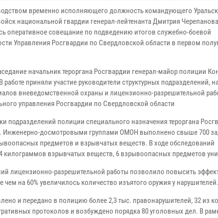
водством временно исполняющего должность командующего Уральс
войск национальной гвардии генерал-лейтенанта Дмитрия Черепанов
сь оперативное совещание по подведению итогов служебно-боевой
ости Управления Росгвардии по Свердловской области в первом полу
аседание начальник тероргана Росгвардии генерал-майор полиции Ко
В работе приняли участие руководители структурных подразделений, 
иалов вневедомственной охраны и лицензионно-разрешительной раб
ьного управления Росгвардии по Свердловской области
ки подразделений полиции специального назначения тероргана Росг
тий. Инженерно-досмотровыми группами ОМОН выполнено свыше 700 за
ывоопасных предметов и взрывчатых веществ. В ходе обследований
 4 килограммов взрывчатых веществ, 6 взрывоопасных предметов ун
ний лицензионно-разрешительной работы позволило повысить эффек
е чем на 60% увеличилось количество изъятого оружия у нарушителей
ено и передано в полицию более 2,3 тыс. правонарушителей, 32 из к
тративных протоколов и возбуждено порядка 80 уголовных дел. В рам