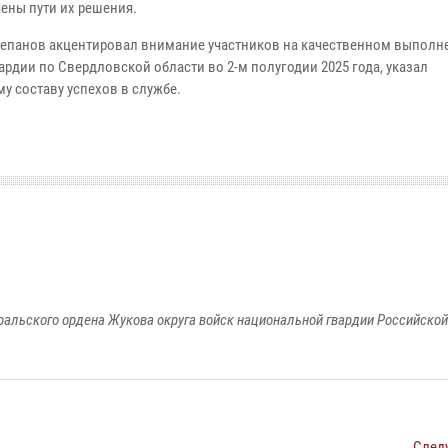
ены пути их решения.
репанов акцентировал внимание участников на качественном выполн
рдии по Свердловской области во 2-м полугодии 2025 года, указал
у составу успехов в службе.
ральского ордена Жукова округа войск национальной гвардии Российско
След