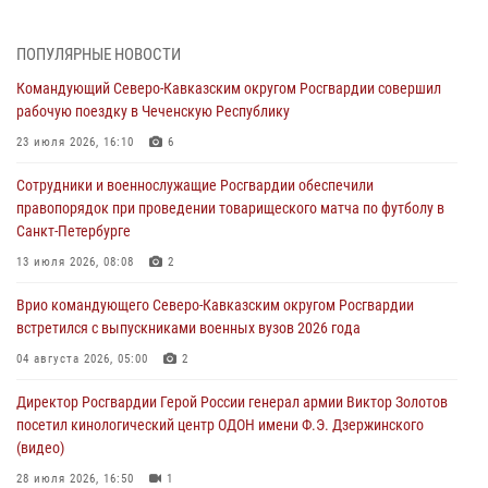
07 августа 2026, 12:00
Представители ФСБ России по Уральскому округу Росгвардии и
ПОПУЛЯРНЫЕ НОВОСТИ
ветераны военной контрразведки почтили память Николая
Командующий Северо-Кавказским округом Росгвардии совершил
Кузнецова
рабочую поездку в Чеченскую Республику
07 августа 2026, 12:00
4
23 июля 2026, 16:10
6
Росгвардейцы пресекли попытку руферов подняться на крышу
Сотрудники и военнослужащие Росгвардии обеспечили
Смольного собора в Санкт-Петербурге (видео)
правопорядок при проведении товарищеского матча по футболу в
07 августа 2026, 11:34
3
1
Санкт-Петербурге
В Курске росгвардейцы провели занятие по основам
13 июля 2026, 08:08
2
взрывобезопасности
Врио командующего Северо-Кавказским округом Росгвардии
07 августа 2026, 11:33
встретился с выпускниками военных вузов 2026 года
Рэпер ST посетил раненых росгвардейцев в Главном военном
04 августа 2026, 05:00
2
клиническом госпитале ведомства
Директор Росгвардии Герой России генерал армии Виктор Золотов
07 августа 2026, 11:18
2
посетил кинологический центр ОДОН имени Ф.Э. Дзержинского
(видео)
28 июля 2026, 16:50
1