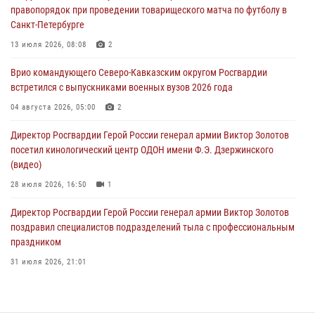
правопорядок при проведении товарищеского матча по футболу в
В регионах Урала бойцам Росгвардии в зону СВО передали свежие
Санкт-Петербурге
тиражи газет
13 июля 2026, 08:08
2
09 августа 2026, 05:00
Врио командующего Северо-Кавказским округом Росгвардии
Росгвардейцы провели занятие по стрелковой подготовке для
встретился с выпускниками военных вузов 2026 года
воспитанников Центра детского, юношеского туризма и
краеведения Луганской Народной Республики
04 августа 2026, 05:00
2
09 августа 2026, 05:00
Директор Росгвардии Герой России генерал армии Виктор Золотов
посетил кинологический центр ОДОН имени Ф.Э. Дзержинского
(видео)
28 июля 2026, 16:50
1
Директор Росгвардии Герой России генерал армии Виктор Золотов
поздравил специалистов подразделений тыла с профессиональным
праздником
31 июля 2026, 21:01
В ОГВ(с) завершилась служебная командировка сотрудников ОМОН
Росгвардии