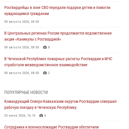
Росгвардейцы в зоне СВО передали подарки детям и помогли
нуждающимся гражданам
09 августа 2026, 09:00
В Центральных регионах России продолжается ведомственная
акция «Каникулы с Росгвардией»
09 августа 2026, 08:00
8
В Чеченской Республике пожарные расчеты Росгвардии и МЧС
отработали межведомственное взаимодействие
09 августа 2026, 08:00
2
Лучшие футбольные команды Южного округа Росгвардии
определили на Кубани
ПОПУЛЯРНЫЕ НОВОСТИ
09 августа 2026, 07:00
Командующий Северо-Кавказским округом Росгвардии совершил
рабочую поездку в Чеченскую Республику
В Ульяновске росгвардейцы присоединились к донорской акции
(видео)
23 июля 2026, 16:10
6
09 августа 2026, 06:15
2
1
Сотрудники и военнослужащие Росгвардии обеспечили