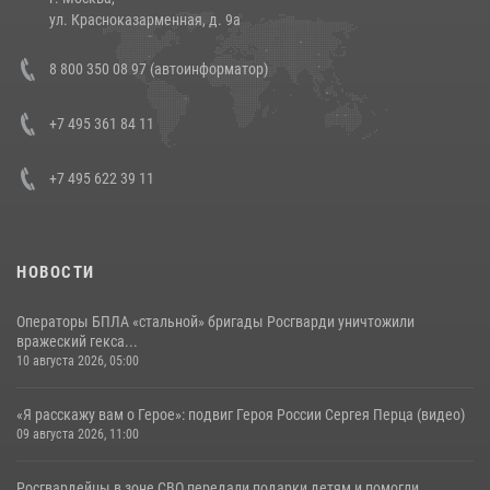
14 июля 2026, 12:20
1
ул. Красноказарменная, д. 9а
В Нижнем Новгороде состоялось Всероссийское совещание-
8 800 350 08 97 (автоинформатор)
семинар по вопросам развития вневедомственной охраны
Росгвардии (видео)
+7 495 361 84 11
06 августа 2026, 14:47
10
1
+7 495 622 39 11
НОВОСТИ
Операторы БПЛА «стальной» бригады Росгварди уничтожили
вражеский гекса...
10 августа 2026, 05:00
«Я расскажу вам о Герое»: подвиг Героя России Сергея Перца (видео)
09 августа 2026, 11:00
Росгвардейцы в зоне СВО передали подарки детям и помогли