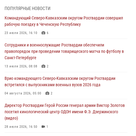
«Я расскажу вам о Герое»: подвиг Героя России Сергея Перца
ПОПУЛЯРНЫЕ НОВОСТИ
(видео)
Командующий Северо-Кавказским округом Росгвардии совершил
09 августа 2026, 11:00
1
рабочую поездку в Чеченскую Республику
Росгвардейцы в зоне СВО передали подарки детям и помогли
23 июля 2026, 16:10
6
нуждающимся гражданам
Сотрудники и военнослужащие Росгвардии обеспечили
09 августа 2026, 09:00
правопорядок при проведении товарищеского матча по футболу в
Санкт-Петербурге
В Центральных регионах России продолжается ведомственная
акция «Каникулы с Росгвардией»
13 июля 2026, 08:08
2
09 августа 2026, 08:00
8
Врио командующего Северо-Кавказским округом Росгвардии
встретился с выпускниками военных вузов 2026 года
В Чеченской Республике пожарные расчеты Росгвардии и МЧС
отработали межведомственное взаимодействие
04 августа 2026, 05:00
2
09 августа 2026, 08:00
2
Директор Росгвардии Герой России генерал армии Виктор Золотов
посетил кинологический центр ОДОН имени Ф.Э. Дзержинского
(видео)
28 июля 2026, 16:50
1