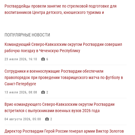
Росгвардейцы провели занятие по стрелковой подготовке для
воспитанников Центра детского, юношеского туризма и
краеведения Луганской Народной Республики
09 августа 2026, 05:00
ПОПУЛЯРНЫЕ НОВОСТИ
Всероссийская ведомственная акции «Каникулы с Росгвардией
Командующий Северо-Кавказским округом Росгвардии совершил
проходит в Сибири
рабочую поездку в Чеченскую Республику
09 августа 2026, 04:00
5
23 июля 2026, 16:10
6
Росгвардейцы провели патриотическое занятие для детей на
Сотрудники и военнослужащие Росгвардии обеспечили
Поклонной горе в Москве (видео)
правопорядок при проведении товарищеского матча по футболу в
08 августа 2026, 14:10
3
1
Санкт-Петербурге
В ЛНР росгвардейцы провели тренировку по единоборствам для
13 июля 2026, 08:08
2
юных воспитанников спортивной школы
Врио командующего Северо-Кавказским округом Росгвардии
08 августа 2026, 13:00
1
встретился с выпускниками военных вузов 2026 года
Сотрудники Росгвардии присоединились к утренней разминке у
04 августа 2026, 05:00
2
стен музея истории космонавтики в Калуге
Директор Росгвардии Герой России генерал армии Виктор Золотов
08 августа 2026, 09:29
2