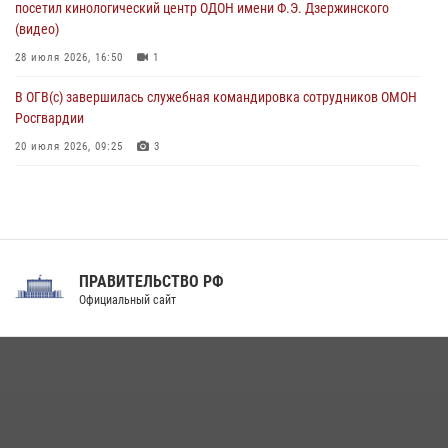
посетил кинологический центр ОДОН имени Ф.Э. Дзержинского
(видео)
28 июля 2026, 16:50
1
В ОГВ(с) завершилась служебная командировка сотрудников ОМОН
Росгвардии
20 июля 2026, 09:25
3
Директор Росгвардии Герой России генерал армии Виктор Золотов
поздравил специалистов подразделений тыла с профессиональным
праздником
31 июля 2026, 21:01
ПРАВИТЕЛЬСТВО РФ
Праздник «Один день с Росгвардией» к 105-летию Центрального
Официальный сайт
округа прошел на Поклонной горе
18 июля 2026, 13:43
15
1
При силовой поддержке СОБР Росгвардии в Иркутской области
повели рейды по соблюдению миграционного законодательства
(видео)