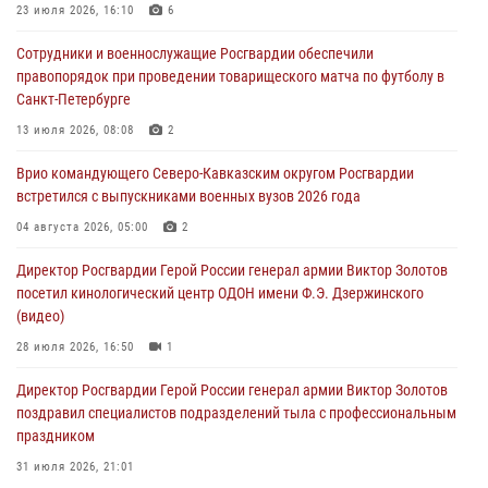
23 июля 2026, 16:10
6
В Кабардино-Балкарии сотрудники Росгвардии провели турнир по
Сотрудники и военнослужащие Росгвардии обеспечили
настольному теннису ко Дню физкультурника
правопорядок при проведении товарищеского матча по футболу в
08 августа 2026, 07:00
Санкт-Петербурге
Росгвардейцы обеспечили безопасность «Поезда Победы» в
13 июля 2026, 08:08
2
Кузбассе
Врио командующего Северо-Кавказским округом Росгвардии
08 августа 2026, 07:00
встретился с выпускниками военных вузов 2026 года
В Москве росгвардейцы оказали помощь медикам и девушке с
04 августа 2026, 05:00
2
ограниченными возможностями здоровья (видео)
Директор Росгвардии Герой России генерал армии Виктор Золотов
08 августа 2026, 06:32
1
посетил кинологический центр ОДОН имени Ф.Э. Дзержинского
(видео)
28 июля 2026, 16:50
1
Директор Росгвардии Герой России генерал армии Виктор Золотов
поздравил специалистов подразделений тыла с профессиональным
праздником
31 июля 2026, 21:01