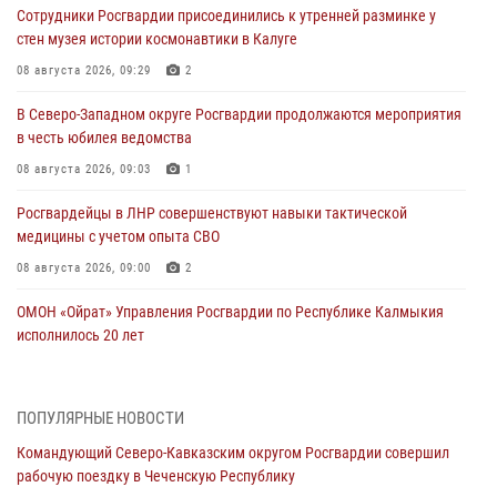
Сотрудники Росгвардии присоединились к утренней разминке у
стен музея истории космонавтики в Калуге
08 августа 2026, 09:29
2
В Северо-Западном округе Росгвардии продолжаются мероприятия
в честь юбилея ведомства
08 августа 2026, 09:03
1
Росгвардейцы в ЛНР совершенствуют навыки тактической
медицины с учетом опыта СВО
08 августа 2026, 09:00
2
ОМОН «Ойрат» Управления Росгвардии по Республике Калмыкия
исполнилось 20 лет
08 августа 2026, 07:00
Военнослужащие Софринской бригады Росгвардии встретились с
ПОПУЛЯРНЫЕ НОВОСТИ
участником патриотического проекта «Дорогой Ломоносова —
Командующий Северо-Кавказским округом Росгвардии совершил
дорогой к Победе в СВО» (видео)
рабочую поездку в Чеченскую Республику
08 августа 2026, 07:00
2
1