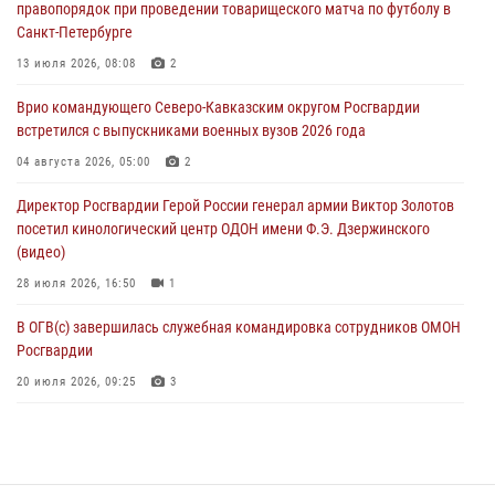
правопорядок при проведении товарищеского матча по футболу в
07 августа 2026, 04:10
1
Санкт-Петербурге
Оказавшего сопротивление злоумышленника задержали при
13 июля 2026, 08:08
2
участии Росгвардии в Донецке (видео)
Врио командующего Северо-Кавказским округом Росгвардии
07 августа 2026, 04:00
1
встретился с выпускниками военных вузов 2026 года
При силовой поддержке спецназа Росгвардии в Красноярском крае
04 августа 2026, 05:00
2
задержаны подозреваемые в мошенничестве в сфере страхования
Директор Росгвардии Герой России генерал армии Виктор Золотов
(видео)
посетил кинологический центр ОДОН имени Ф.Э. Дзержинского
07 августа 2026, 03:34
1
(видео)
28 июля 2026, 16:50
1
В ОГВ(с) завершилась служебная командировка сотрудников ОМОН
Росгвардии
20 июля 2026, 09:25
3
Директор Росгвардии Герой России генерал армии Виктор Золотов
поздравил специалистов подразделений тыла с профессиональным
праздником