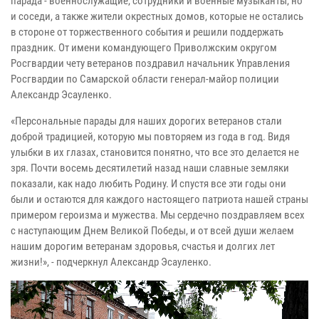
парада - военнослужащие, сотрудники и военные музыканты, но
и соседи, а также жители окрестных домов, которые не остались
в стороне от торжественного события и решили поддержать
праздник. От имени командующего Приволжским округом
Росгвардии чету ветеранов поздравил начальник Управления
Росгвардии по Самарской области генерал-майор полиции
Александр Эсауленко.
«Персональные парады для наших дорогих ветеранов стали
доброй традицией, которую мы повторяем из года в год. Видя
улыбки в их глазах, становится понятно, что все это делается не
зря. Почти восемь десятилетий назад наши славные земляки
показали, как надо любить Родину. И спустя все эти годы они
были и остаются для каждого настоящего патриота нашей страны
примером героизма и мужества. Мы сердечно поздравляем всех
с наступающим Днем Великой Победы, и от всей души желаем
нашим дорогим ветеранам здоровья, счастья и долгих лет
жизни!», - подчеркнул Александр Эсауленко.