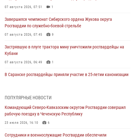
07 августа 2026, 07:51
1
Завершился чемпионат Сибирского ордена Жукова округа
Росгвардии по служебно-боевой стрельбе
07 августа 2026, 07:45
9
Застрявшую в плуге трактора мину уничтожили росгвардейцы на
Кубани
07 августа 2026, 06:49
1
В Саранске росгвардейцы приняли участие в 25‑летии канонизации
святого праведного воина Федора Ушакова (видео)
07 августа 2026, 06:15
7
1
ПОПУЛЯРНЫЕ НОВОСТИ
Росгвардейцы оказали адресную помощь жителям Луганской
Командующий Северо-Кавказским округом Росгвардии совершил
Народной Республики
рабочую поездку в Чеченскую Республику
07 августа 2026, 05:00
23 июля 2026, 16:10
6
Сотрудники Росгвардии в Забайкалье потушили загоревшийся дом
Сотрудники и военнослужащие Росгвардии обеспечили
с детьми внутри