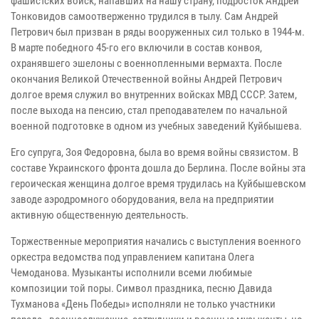
фашистских войск, напавших на нашу страну, подросток Андрей
Тонковидов самоотверженно трудился в тылу. Сам Андрей
Петрович был призван в ряды вооруженных сил только в 1944-м.
В марте победного 45-го его включили в состав конвоя,
охранявшего эшелоны с военнопленными вермахта. После
окончания Великой Отечественной войны Андрей Петрович
долгое время служил во внутренних войсках МВД СССР. Затем,
после выхода на пенсию, стал преподавателем по начальной
военной подготовке в одном из учебных заведений Куйбышева.
Его супруга, Зоя Федоровна, была во время войны связистом. В
составе Украинского фронта дошла до Берлина. После войны эта
героическая женщина долгое время трудилась на Куйбышевском
заводе аэродромного оборудования, вела на предприятии
активную общественную деятельность.
Торжественные мероприятия начались с выступления военного
оркестра ведомства под управлением капитана Олега
Чемоданова. Музыканты исполнили всеми любимые
композиции той поры. Символ праздника, песню Давида
Тухманова «День Победы» исполняли не только участники