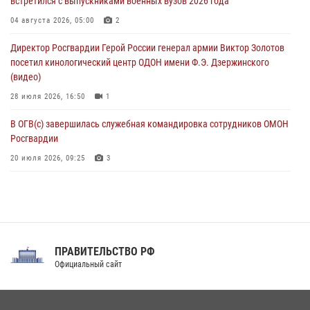
встретился с выпускниками военных вузов 2026 года
Херсонской области
04 августа 2026, 05:00
2
07 августа 2026, 08:49
Директор Росгвардии Герой России генерал армии Виктор Золотов
посетил кинологический центр ОДОН имени Ф.Э. Дзержинского
(видео)
28 июля 2026, 16:50
1
В ОГВ(с) завершилась служебная командировка сотрудников ОМОН
Росгвардии
20 июля 2026, 09:25
3
Директор Росгвардии Герой России генерал армии Виктор Золотов
поздравил специалистов подразделений тыла с профессиональным
праздником
31 июля 2026, 21:01
ПРАВИТЕЛЬСТВО РФ
Праздник «Один день с Росгвардией» к 105-летию Центрального
Официальный сайт
округа прошел на Поклонной горе
18 июля 2026, 13:43
15
1