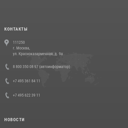
При силовой поддержке СОБР Росгвардии в Иркутской области
повели рейды по соблюдению миграционного законодательства
(видео)
30 июля 2026, 08:00
1
КОНТАКТЫ
В Челябинске росгвардейцы задержали злоумышленников,
111250
напавших на бригаду скорой помощи (видео)
г. Москва,
14 июля 2026, 12:20
1
ул. Красноказарменная, д. 9а
В Росгвардии прошла военно-научная конференция по обобщению
8 800 350 08 97 (автоинформатор)
боевого опыта
08 июля 2026, 07:01
+7 495 361 84 11
+7 495 622 39 11
НОВОСТИ