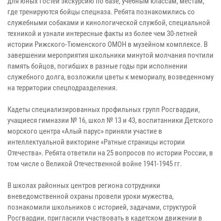
для юных гостей экскурсию по базе, учебным классам, местам,
где тренируются бойцы спецназа. Ребята познакомились со
служебными собаками и кинологической службой, специальной
техникой и узнали интересные факты из более чем 30-летней
истории Рижского-Тюменского ОМОН в музейном комплексе. В
завершении мероприятия школьники минутой молчания почтили
память бойцов, погибших в разные годы при исполнении
служебного долга, возложили цветы к мемориалу, возведенному
на территории спецподразделения.
Кадеты специализированных профильных групп Росгвардии,
учащиеся гимназии № 16, школ № 13 и 43, воспитанники Детского
морского центра «Алый парус» приняли участие в
интеллектуальной викторине «Ратные страницы истории
Отечества». Ребята ответили на 25 вопросов по истории России, в
том числе о Великой Отечественной войне 1941-1945 гг.
В школах районных центров региона сотрудники
вневедомственной охраны провели уроки мужества,
познакомили школьников с историей, задачами, структурой
Росгвардии, пригласили участвовать в кадетском движении в