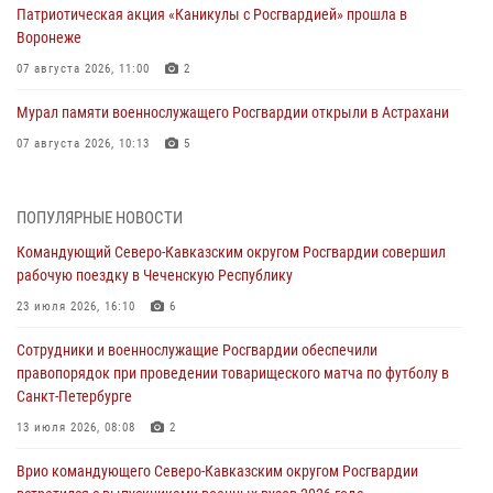
Патриотическая акция «Каникулы с Росгвардией» прошла в
Воронеже
07 августа 2026, 11:00
2
Мурал памяти военнослужащего Росгвардии открыли в Астрахани
07 августа 2026, 10:13
5
В Свердловской области прошел чемпионат Уральского округа
Росгвардии по мини-футболу
ПОПУЛЯРНЫЕ НОВОСТИ
07 августа 2026, 10:00
2
Командующий Северо-Кавказским округом Росгвардии совершил
рабочую поездку в Чеченскую Республику
При содействии спецназа Росгвардии задержаны подозреваемые в
организации масштабной мошеннической схемы
23 июля 2026, 16:10
6
07 августа 2026, 09:52
Сотрудники и военнослужащие Росгвардии обеспечили
правопорядок при проведении товарищеского матча по футболу в
В Росгвардии завершился методический сбор с руководящим
Санкт-Петербурге
составом военно-политических органов
13 июля 2026, 08:08
2
07 августа 2026, 09:05
3
Врио командующего Северо-Кавказским округом Росгвардии
Мастер-класс по боевым искусствам провели росгвардейцы в