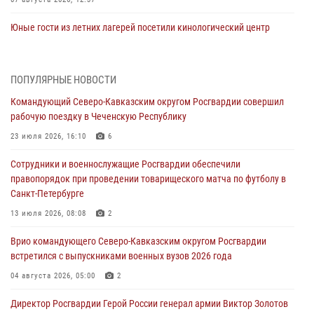
Юные гости из летних лагерей посетили кинологический центр
Росгвардии (видео)
07 августа 2026, 12:20
3
1
ПОПУЛЯРНЫЕ НОВОСТИ
Представители ФСБ России по Уральскому округу Росгвардии и
Командующий Северо-Кавказским округом Росгвардии совершил
ветераны военной контрразведки почтили память Николая
рабочую поездку в Чеченскую Республику
Кузнецова
23 июля 2026, 16:10
6
07 августа 2026, 12:00
4
Сотрудники и военнослужащие Росгвардии обеспечили
Ветеран войск правопорядка генерал-майор Иван Пияшев – герой
правопорядок при проведении товарищеского матча по футболу в
выпуска «Легенды армии с Александром Маршалом»
Санкт-Петербурге
07 августа 2026, 12:00
13 июля 2026, 08:08
2
Росгвардейцы пресекли попытку руферов подняться на крышу
Врио командующего Северо-Кавказским округом Росгвардии
Смольного собора в Санкт-Петербурге (видео)
встретился с выпускниками военных вузов 2026 года
07 августа 2026, 11:34
3
1
04 августа 2026, 05:00
2
В Курске росгвардейцы провели занятие по основам
Директор Росгвардии Герой России генерал армии Виктор Золотов
взрывобезопасности