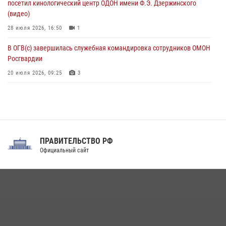
посетил кинологический центр ОДОН имени Ф.Э. Дзержинского
07 августа 2026, 11:33
(видео)
28 июля 2026, 16:50
1
В ОГВ(с) завершилась служебная командировка сотрудников ОМОН
Росгвардии
20 июля 2026, 09:25
3
Директор Росгвардии Герой России генерал армии Виктор Золотов
поздравил специалистов подразделений тыла с профессиональным
праздником
31 июля 2026, 21:01
ПРАВИТЕЛЬСТВО РФ
Праздник «Один день с Росгвардией» к 105-летию Центрального
Официальный сайт
округа прошел на Поклонной горе
18 июля 2026, 13:43
15
1
При силовой поддержке СОБР Росгвардии в Иркутской области
повели рейды по соблюдению миграционного законодательства
(видео)