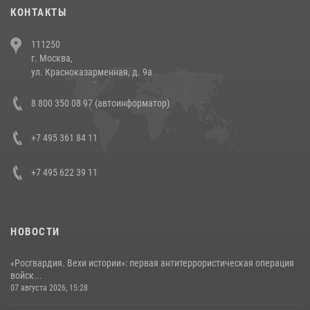
30 июля 2026, 08:00
1
КОНТАКТЫ
В Челябинске росгвардейцы задержали злоумышленников,
111250
напавших на бригаду скорой помощи (видео)
г. Москва,
14 июля 2026, 12:20
1
ул. Красноказарменная, д. 9а
В Росгвардии прошла военно-научная конференция по обобщению
8 800 350 08 97 (автоинформатор)
боевого опыта
08 июля 2026, 07:01
+7 495 361 84 11
+7 495 622 39 11
НОВОСТИ
«Росгвардия. Вехи истории»: первая антитеррористическая операция
войск...
07 августа 2026, 15:28