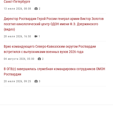
Санкт-Петербурге
Офицеры Росгвардии и ветераны войск правопорядка почтили
13 июля 2026, 08:08
2
память генерала армии Ивана Кирилловича Яковлева
Директор Росгвардии Герой России генерал армии Виктор Золотов
05 августа 2026, 12:40
6
посетил кинологический центр ОДОН имени Ф.Э. Дзержинского
(видео)
Росгвардейцы приняли участие в акции «Волна памяти»,
посвящённой 83‑й годовщине освобождения Белгорода от
28 июля 2026, 16:50
1
немецко‑фашистских захватчиков
Врио командующего Северо-Кавказским округом Росгвардии
05 августа 2026, 12:13
1
встретился с выпускниками военных вузов 2026 года
04 августа 2026, 05:00
2
В ОГВ(с) завершилась служебная командировка сотрудников ОМОН
Росгвардии
20 июля 2026, 09:25
3
Директор Росгвардии Герой России генерал армии Виктор Золотов
поздравил специалистов подразделений тыла с профессиональным
праздником
31 июля 2026, 21:01