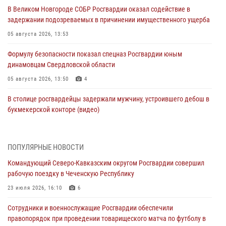
В Великом Новгороде СОБР Росгвардии оказал содействие в
задержании подозреваемых в причинении имущественного ущерба
05 августа 2026, 13:53
Формулу безопасности показал спецназ Росгвардии юным
динамовцам Свердловской области
05 августа 2026, 13:50
4
В столице росгвардейцы задержали мужчину, устроившего дебош в
букмекерской конторе (видео)
05 августа 2026, 13:25
1
В Удмуртии при силовой поддержке спецназа Росгвардии
ПОПУЛЯРНЫЕ НОВОСТИ
задержаны подозреваемые в мошенничестве под видом оказания
Командующий Северо-Кавказским округом Росгвардии совершил
оздоровительных услуг (видео)
рабочую поездку в Чеченскую Республику
05 августа 2026, 13:20
1
1
23 июля 2026, 16:10
6
В Москве дети сотрудников и военнослужащих Росгвардии
Сотрудники и военнослужащие Росгвардии обеспечили
посетили мастер-класс по художественной гимнастике
правопорядок при проведении товарищеского матча по футболу в
05 августа 2026, 13:00
3