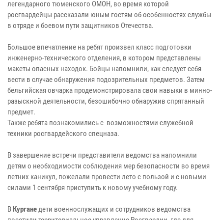
легендарного тюменского ОМОН, во время которой
росгвардейцы рассказали юным гостям об особенностях службы
в отряде и боевом пути защитников Отечества.
Большое впечатление на ребят произвел класс подготовки
инженерно-технического отделения, в котором представлены
макеты опасных находок. Бойцы напомнили, как следует себя
вести в случае обнаружения подозрительных предметов. Затем
бельгийская овчарка продемонстрировала свои навыки в минно-
разыскной деятельности, безошибочно обнаружив спрятанный
предмет.
Также ребята познакомились с возможностями служебной
техники росгвардейского спецназа.
В завершение встречи представители ведомства напомнили
детям о необходимости соблюдения мер безопасности во время
летних каникул, пожелали провести лето с пользой и с новыми
силами 1 сентября приступить к новому учебному году.
В
Кургане
дети военнослужащих и сотрудников ведомства
посетили территориальное управление Росгвардии, где для