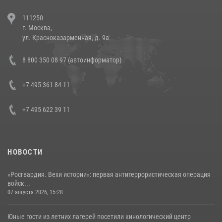
В Челябинске росгвардейцы задержали злоумышленников,
111250
напавших на бригаду скорой помощи (видео)
г. Москва,
14 июля 2026, 12:20
1
ул. Красноказарменная, д. 9а
В Росгвардии прошла военно-научная конференция по обобщению
8 800 350 08 97 (автоинформатор)
боевого опыта
08 июля 2026, 07:01
+7 495 361 84 11
+7 495 622 39 11
НОВОСТИ
«Росгвардия. Вехи истории»: первая антитеррористическая операция
войск...
07 августа 2026, 15:28
Юные гости из летних лагерей посетили кинологический центр