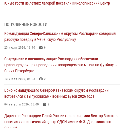
Юные гости из летних лагерей посетили кинологический центр
Росгвардии (видео)
07 августа 2026, 12:20
3
1
ПОПУЛЯРНЫЕ НОВОСТИ
Ветеран войск правопорядка генерал-майор Иван Пияшев – герой
Командующий Северо-Кавказским округом Росгвардии совершил
выпуска «Легенды армии с Александром Маршалом»
рабочую поездку в Чеченскую Республику
07 августа 2026, 12:00
23 июля 2026, 16:10
6
Представители ФСБ России по Уральскому округу Росгвардии и
Сотрудники и военнослужащие Росгвардии обеспечили
ветераны военной контрразведки почтили память Николая
правопорядок при проведении товарищеского матча по футболу в
Кузнецова
Санкт-Петербурге
07 августа 2026, 12:00
4
13 июля 2026, 08:08
2
Росгвардейцы пресекли попытку руферов подняться на крышу
Врио командующего Северо-Кавказским округом Росгвардии
Смольного собора в Санкт-Петербурге (видео)
встретился с выпускниками военных вузов 2026 года
07 августа 2026, 11:34
3
1
04 августа 2026, 05:00
2
В Курске росгвардейцы провели занятие по основам
Директор Росгвардии Герой России генерал армии Виктор Золотов
взрывобезопасности
посетил кинологический центр ОДОН имени Ф.Э. Дзержинского
07 августа 2026, 11:33
(видео)