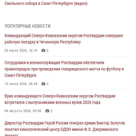
Смольного собора в Санкт-Петербурге (видео)
07 августа 2026, 11:34
3
1
В Курске росгвардейцы провели занятие по основам
ПОПУЛЯРНЫЕ НОВОСТИ
взрывобезопасности
Командующий Северо-Кавказским округом Росгвардии совершил
07 августа 2026, 11:33
рабочую поездку в Чеченскую Республику
Рэпер ST посетил раненых росгвардейцев в Главном военном
23 июля 2026, 16:10
6
клиническом госпитале ведомства
Сотрудники и военнослужащие Росгвардии обеспечили
07 августа 2026, 11:18
2
правопорядок при проведении товарищеского матча по футболу в
Санкт-Петербурге
Патриотическая акция «Каникулы с Росгвардией» прошла в
Воронеже
13 июля 2026, 08:08
2
07 августа 2026, 11:00
2
Врио командующего Северо-Кавказским округом Росгвардии
встретился с выпускниками военных вузов 2026 года
В Ставрополе офицеры Росгвардии стали участниками пресс-
конференции по вопросам в сфере оборота оружия
04 августа 2026, 05:00
2
07 августа 2026, 11:00
Директор Росгвардии Герой России генерал армии Виктор Золотов
посетил кинологический центр ОДОН имени Ф.Э. Дзержинского
(видео)