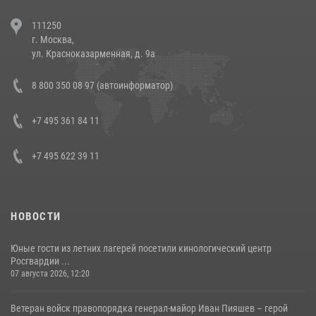
В Челябинске росгвардейцы задержали злоумышленников,
111250
напавших на бригаду скорой помощи (видео)
г. Москва,
14 июля 2026, 12:20
1
ул. Красноказарменная, д. 9а
В Росгвардии прошла военно-научная конференция по обобщению
8 800 350 08 97 (автоинформатор)
боевого опыта
08 июля 2026, 07:01
+7 495 361 84 11
+7 495 622 39 11
НОВОСТИ
Юные гости из летних лагерей посетили кинологический центр
Росгвардии ...
07 августа 2026, 12:20
Ветеран войск правопорядка генерал-майор Иван Пияшев – герой