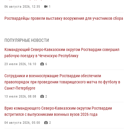
06 августа 2026, 12:35
1
Росгвардейцы провели выставку вооружения для участников сбора
«Гвардеец» в Пензе (видео)
06 августа 2026, 12:00
2
1
ПОПУЛЯРНЫЕ НОВОСТИ
В Курске росгвардейцы приняли участие в митинге, посвященном
Командующий Северо-Кавказским округом Росгвардии совершил
второй годовщине вторжения ВСУ на территорию области
рабочую поездку в Чеченскую Республику
06 августа 2026, 11:56
4
23 июля 2026, 16:10
6
В Санкт-Петербурге наряд Росгвардии задержал правонарушителя,
Сотрудники и военнослужащие Росгвардии обеспечили
угрожавшего подростку травматическим пистолетом
правопорядок при проведении товарищеского матча по футболу в
06 августа 2026, 11:33
1
Санкт-Петербурге
В Зауралье при содействии СОБР Росгвардии ликвидирована
13 июля 2026, 08:08
2
крупная нарколаборатория
Врио командующего Северо-Кавказским округом Росгвардии
06 августа 2026, 11:27
встретился с выпускниками военных вузов 2026 года
В Москве росгвардейцы задержали троих мужчин, устроивших
04 августа 2026, 05:00
2
пьяный дебош в баре (видео)