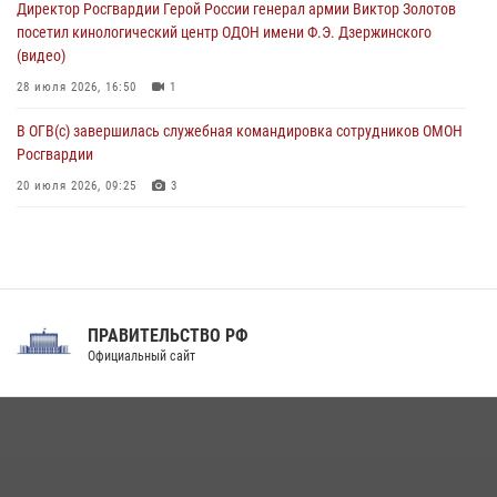
Директор Росгвардии Герой России генерал армии Виктор Золотов
06 августа 2026, 11:20
1
посетил кинологический центр ОДОН имени Ф.Э. Дзержинского
(видео)
28 июля 2026, 16:50
1
В ОГВ(с) завершилась служебная командировка сотрудников ОМОН
Росгвардии
20 июля 2026, 09:25
3
Директор Росгвардии Герой России генерал армии Виктор Золотов
поздравил специалистов подразделений тыла с профессиональным
праздником
31 июля 2026, 21:01
ПРАВИТЕЛЬСТВО РФ
Праздник «Один день с Росгвардией» к 105-летию Центрального
Официальный сайт
округа прошел на Поклонной горе
18 июля 2026, 13:43
15
1
При силовой поддержке СОБР Росгвардии в Иркутской области
повели рейды по соблюдению миграционного законодательства
(видео)