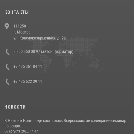
30 июля 2026, 08:00
1
КОНТАКТЫ
В Челябинске росгвардейцы задержали злоумышленников,
111250
напавших на бригаду скорой помощи (видео)
г. Москва,
14 июля 2026, 12:20
1
ул. Красноказарменная, д. 9а
В Росгвардии прошла военно-научная конференция по обобщению
8 800 350 08 97 (автоинформатор)
боевого опыта
08 июля 2026, 07:01
+7 495 361 84 11
+7 495 622 39 11
НОВОСТИ
В Нижнем Новгороде состоялось Всероссийское совещание-семинар
по вопро...
06 августа 2026, 14:47