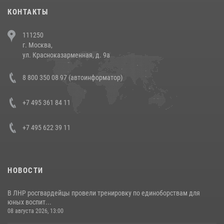
30 июля 2026, 08:00
1
КОНТАКТЫ
В Челябинске росгвардейцы задержали злоумышленников,
111250
напавших на бригаду скорой помощи (видео)
г. Москва,
14 июля 2026, 12:20
1
ул. Красноказарменная, д. 9а
Состоялась рабочая встреча директора Росгвардии Героя России
8 800 350 08 97 (автоинформатор)
генерала армии Виктора Золотова с заместителем полномочного
представителя Президента Российской Федерации в Северо-
Кавказском федеральном округе Виталием Кузнецовым
+7 495 361 84 11
30 июля 2026, 15:35
4
+7 495 622 39 11
НОВОСТИ
В ЛНР росгвардейцы провели тренировку по единоборствам для
юных воспит...
08 августа 2026, 13:00