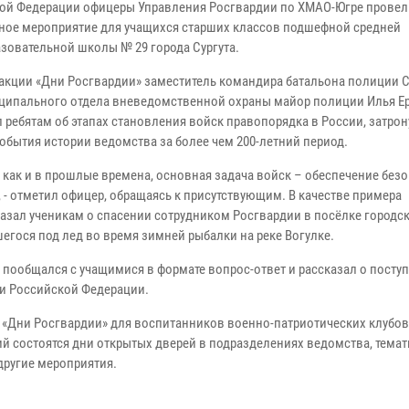
ой Федерации офицеры Управления Росгвардии по ХМАО-Югре провел
ное мероприятие для учащихся старших классов подшефной средней
зовательной школы № 29 города Сургута.
 акции «Дни Росгвардии» заместитель командира батальона полиции С
ипального отдела вневедомственной охраны майор полиции Илья Е
л ребятам об этапах становления войск правопорядка в России, затро
обытия истории ведомства за более чем 200-летний период.
, как и в прошлые времена, основная задача войск – обеспечение без
 - отметил офицер, обращаясь к присутствующим. В качестве примера
азал ученикам о спасении сотрудником Росгвардии в посёлке городск
егося под лед во время зимней рыбалки на реке Вогулке.
ообщался с учащимися в формате вопрос-ответ и рассказал о посту
ии Российской Федерации.
«Дни Росгвардии» для воспитанников военно-патриотических клубов
й состоятся дни открытых дверей в подразделениях ведомства, тема
другие мероприятия.