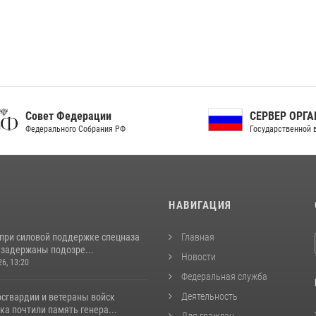
ет Федерации
СЕРВЕР ОРГАНОВ
рального Собрания РФ
Государственной власти РФ
И
НАВИГАЦИЯ
 при силовой поддержке спецназа
Главная
 задержаны подозре...
Новости
26, 13:20
Федеральная служба
Деятельность
сгвардии и ветераны войск
а почтили память генера...