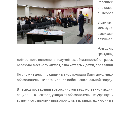
Российск
внекласс
общеобра
В рамках
межмуниц
рассказа
важные с
«Сегодня
граждан»,
доблестного исполнения служебных обязанностей он расск
Берёзово местного жителя, отца четверых детей, проваливш
По сложившейся традиции майор полиции Илья Ермоленко п
образовательные организации войск национальной гвард
В период проведения всероссийской ведомственной акции 
социальных центров, учащихся образовательных учреждени
встречи со стражами правопорядка, выставки, экскурсии и 