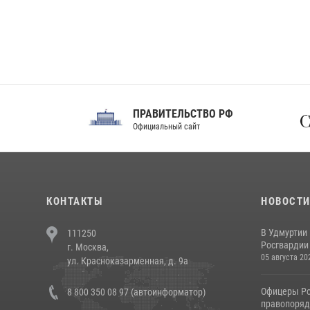
ПРАВИТЕЛЬСТВО РФ
Сов
Официальный сайт
Феде
КОНТАКТЫ
НОВОСТ
В Удмуртии
111250
Росгвардии
г. Москва,
05 августа 20
ул. Красноказарменная, д. 9а
Офицеры Ро
8 800 350 08 97 (автоинформатор)
правопорядк