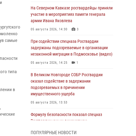
и
На Северном Кавказе росгвардейцы приняли
участие в мероприятиях памяти генерала
армии Ивана Яковлева
ургутского
05 августа 2026, 14:30
3
рмоленко
нув самые
При содействии спецназа Росгвардии
задержаны подозреваемые в организации
незаконной миграции в Подмосковье (видео)
опасности
05 августа 2026, 14:25
1
ого типа
В Великом Новгороде СОБР Росгвардии
оказал содействие в задержании
подозреваемых в причинении
плении в
имущественного ущерба
05 августа 2026, 13:53
,
тические
Формулу безопасности показал спецназ
Росгвардии юным динамовцам
Свердловской области
ПОПУЛЯРНЫЕ НОВОСТИ
05 августа 2026, 13:50
4