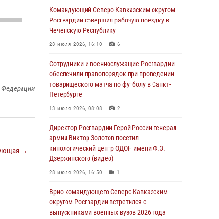
Командующий Северо-Кавказским округом
В столице росгвардейцы задержали мужчину,
Росгвардии совершил рабочую поездку в
устроившего дебош в букмекерской конторе
Чеченскую Республику
(видео)
23 июля 2026, 16:10
6
05 августа 2026, 13:25
1
Сотрудники и военнослужащие Росгвардии
В Удмуртии при силовой поддержке спецназа
обеспечили правопорядок при проведении
Росгвардии задержаны подозреваемые в
товарищеского матча по футболу в Санкт-
й Федерации
мошенничестве под видом оказания
Петербурге
оздоровительных услуг (видео)
13 июля 2026, 08:08
2
05 августа 2026, 13:20
1
1
Директор Росгвардии Герой России генерал
В Москве дети сотрудников и
армии Виктор Золотов посетил
военнослужащих Росгвардии посетили
кинологический центр ОДОН имени Ф.Э.
ующая →
мастер-класс по художественной гимнастике
Дзержинского (видео)
05 августа 2026, 13:00
3
28 июля 2026, 16:50
1
Офицеры Росгвардии и ветераны войск
Врио командующего Северо-Кавказским
правопорядка почтили память генерала
округом Росгвардии встретился с
армии Ивана Кирилловича Яковлева
выпускниками военных вузов 2026 года